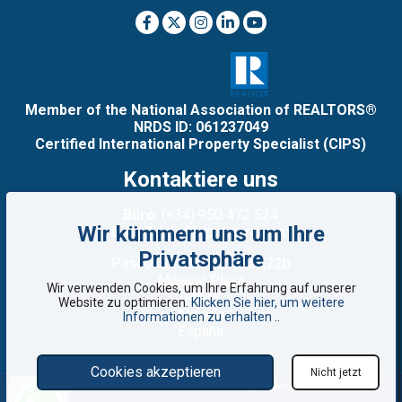
Member of the National Association of REALTORS®
NRDS ID: 061237049
Certified International Property Specialist (CIPS)
Kontaktiere uns
Büro
: (+34) 950 472 524
Wir kümmern uns um Ihre
E-mail
: info@vipalmeria.com
Privatsphäre
Paseo del Mediterráneo,22b
Mojacar Playa
Wir verwenden Cookies, um Ihre Erfahrung auf unserer
04638
Website zu optimieren.
Klicken Sie hier, um weitere
Almería
Informationen zu erhalten
..
España
Cookies akzeptieren
Nicht jetzt
©2008 - 2026 VIP Almería: Immobilien zum Verkauf in Mojácar, Almería, Spanien