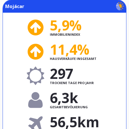
Mojácar
5,9%
IMMOBILIENINDEX
11,4%
HAUSVERKÄUFE INSGESAMT
297
TROCKENE TAGE PRO JAHR
6,3k
GESAMTBEVÖLKERUNG
56,5km