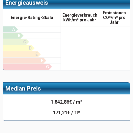
Energieausweis
Emissionen
Energieverbrauch
Energie-Rating-Skala
CO²/m² pro
kWh/m² pro Jahr
Jahr
A
B
C
D
E
F
G
Median Preis
1.842,86€ / m²
171,21€ / ft²