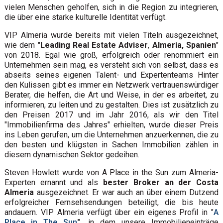
vielen Menschen geholfen, sich in die Region zu integrieren,
die über eine starke kulturelle Identität verfügt.
VIP Almeria wurde bereits mit vielen Titeln ausgezeichnet,
wie dem "
Leading Real Estate Adviser
,
Almeria, Spanien
"
von 2018. Egal wie groß, erfolgreich oder renommiert ein
Unternehmen sein mag, es versteht sich von selbst, dass es
abseits seines eigenen Talent- und Expertenteams Hinter
den Kulissen gibt es immer ein Netzwerk vertrauenswürdiger
Berater, die helfen, die Art und Weise, in der es arbeitet, zu
informieren, zu leiten und zu gestalten. Dies ist zusätzlich zu
den Preisen 2017 und im Jahr 2016, als wir den Titel
"Immobilienfirma des Jahres" erhielten, wurde dieser Preis
ins Leben gerufen, um die Unternehmen anzuerkennen, die zu
den besten und klügsten in Sachen Immobilien zählen in
diesem dynamischen Sektor gedeihen.
Steven Howlett wurde von A Place in the Sun zum Almeria-
Experten ernannt und als
bester Broker an der Costa
Almeria
ausgezeichnet. Er war auch an über einem Dutzend
erfolgreicher Fernsehsendungen beteiligt, die bis heute
andauern. VIP Almeria verfügt über ein eigenes Profil in "
A
Place in The Sun
",
in dem unsere Immobilieneinträge