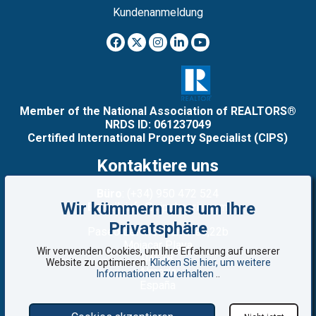
Kundenanmeldung
Member of the National Association of REALTORS®
NRDS ID: 061237049
Certified International Property Specialist (CIPS)
Kontaktiere uns
Büro
: (+34) 950 472 524
Wir kümmern uns um Ihre
E-mail
: info@vipalmeria.com
Privatsphäre
Paseo del Mediterráneo,22b
Mojacar Playa
Wir verwenden Cookies, um Ihre Erfahrung auf unserer
04638
Website zu optimieren.
Klicken Sie hier, um weitere
Almería
Informationen zu erhalten
..
España