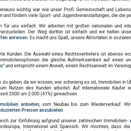
nauso wichtig war wie unser Profi. Gemeinschaft und Lebenssti
in und fördern viele Sport- und Jugendveranstaltungen, die die p
 für uns einfach. Wir arbeiten mit großen nationalen und in
cherzustellen. Der Weg dorthin ist einfach und wir halten u
fen anreisen
. Es macht uns Spaß, unsere Aktivitäten in sozial
rte Kunden. Die Auswahl eines Rechtsvertreters ist ebenso wic
 Immobilienoptionen die gleiche Aufmerksamkeit auf einen un
do
" und entspricht einem Anwalt, einem Rechtsanwalt im Vereinig
he zu geben, da wir wissen, wie schwierig es ist, Immobilien in Ü
zum Nutzen des Kunden arbeitet. Auf internationale Käufer e
 seit 2000 um 2.000 (41%) gewachsen.
mobilien anbieten
, vom Neubau bis zum Wiederverkauf. Wir 
eduzierten Preisen anzubieten
.
reich zur Einführung aufgrund unserer zahlreichen Immobilien-
ordeuropa, International und Spanisch. Wir möchten, dass di