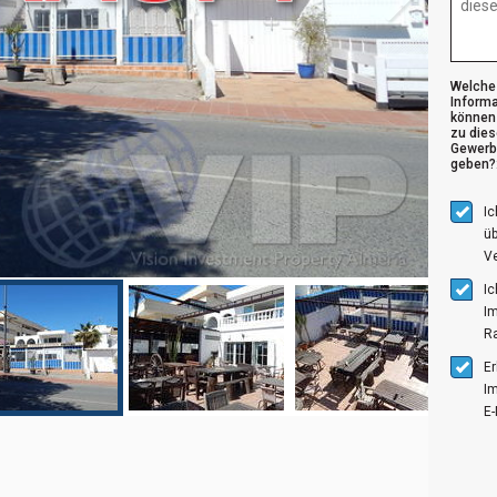
Welche
Inform
können 
zu die
Gewerb
geben?
I
üb
V
I
I
R
Er
I
E-