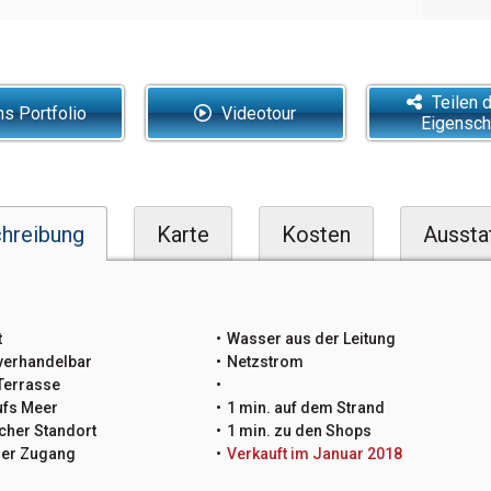
Teilen 
ns Portfolio
Videotour
Eigensch
hreibung
Karte
Kosten
Aussta
t
Wasser aus der Leitung
verhandelbar
Netzstrom
Terrasse
ufs Meer
1 min. auf dem Strand
cher Standort
1 min. zu den Shops
her Zugang
Verkauft im Januar 2018