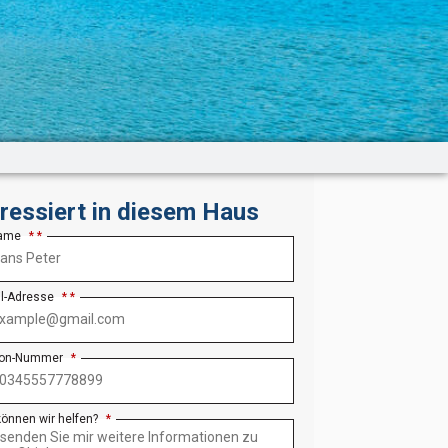
eressiert in diesem Haus
Name
*
il-Adresse
*
fon-Nummer
*
können wir helfen?
*