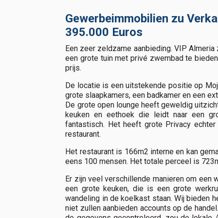
Gewerbeimmobilien zu Verkau
395.000 Euros
Een zeer zeldzame aanbieding. VIP Almeria z
een grote tuin met privé zwembad te bieden.
prijs.
De locatie is een uitstekende positie op Mo
grote slaapkamers, een badkamer en een ext
De grote open lounge heeft geweldig uitzicht
keuken en eethoek die leidt naar een gr
fantastisch. Het heeft grote Privacy echter
restaurant.
Het restaurant is 166m2 interne en kan gemak
eens 100 mensen. Het totale perceel is 723
Er zijn veel verschillende manieren om een ​
een grote keuken, die is een grote werkru
wandeling in de koelkast staan. Wij bieden
niet zullen aanbieden accounts op de handel
de gegevens gecontroleerd, zou de lokale 