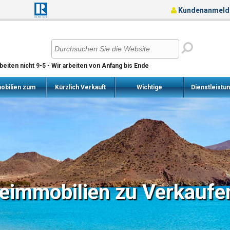
Kundenanmeld
rbeiten nicht 9-5 - Wir arbeiten von Anfang bis Ende
obilien zum
Kürzlich Verkauft
Wichtige
Dienstleistu
Verkauf
Immobilien
Informationen
eimmobilien zu Verkaufe