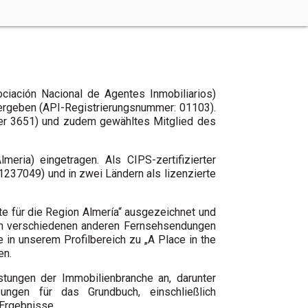
ciación Nacional de Agentes Inmobiliarios)
 vergeben (API-Registrierungsnummer: 01103).
mmer 3651) und zudem gewähltes Mitglied des
lmeria) eingetragen. Als CIPS-zertifizierter
1237049) und in zwei Ländern als lizenzierte
te für die Region Almería“ ausgezeichnet und
 in verschiedenen anderen Fernsehsendungen
 in unserem Profilbereich zu „A Place in the
en.
stungen der Immobilienbranche an, darunter
sungen für das Grundbuch, einschließlich
 Ergebnisse.