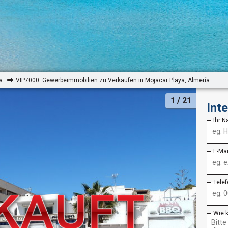
a
VIP7000: Gewerbeimmobilien zu Verkaufen in Mojacar Playa, Almería
1
/ 21
Int
Ihr 
E-Ma
Tele
Wie 