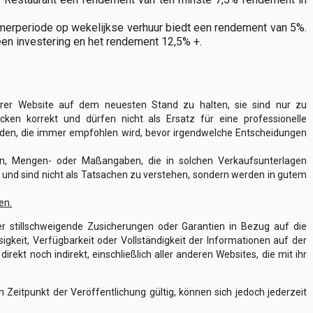
merperiode op wekelijkse verhuur biedt een rendement van 5%.
een investering en het rendement 12,5% +.
rer Website auf dem neuesten Stand zu halten, sie sind nur zu
ken korrekt und dürfen nicht als Ersatz für eine professionelle
rden, die immer empfohlen wird, bevor irgendwelche Entscheidungen
gen, Mengen- oder Maßangaben, die in solchen Verkaufsunterlagen
g und sind nicht als Tatsachen zu verstehen, sondern werden in gutem
en.
der stillschweigende Zusicherungen oder Garantien in Bezug auf die
sigkeit, Verfügbarkeit oder Vollständigkeit der Informationen auf der
kt noch indirekt, einschließlich aller anderen Websites, die mit ihr
 Zeitpunkt der Veröffentlichung gültig, können sich jedoch jederzeit