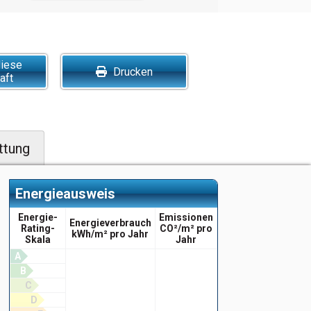
diese
Drucken
aft
ttung
Energieausweis
Energie-
Emissionen
Energieverbrauch
Rating-
CO²/m² pro
kWh/m² pro Jahr
Skala
Jahr
A
B
C
D