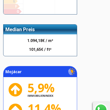
E
F
G
Median Preis
1.094,18€ / m²
101,65€ / ft²
Mojácar
5,9%
IMMOBILIENINDEX
11,4%