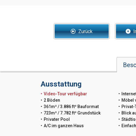
Zurück
I
Besc
Ausstattung
Video-Tour verfügbar
Interne
2 Böden
Möbel 
361m² / 3.886 ft² Bauformat
Privat-
723m² / 7.782 ft² Grundstück
Blick a
Privater Pool
Städtis
A/C im ganzen Haus
Einfac