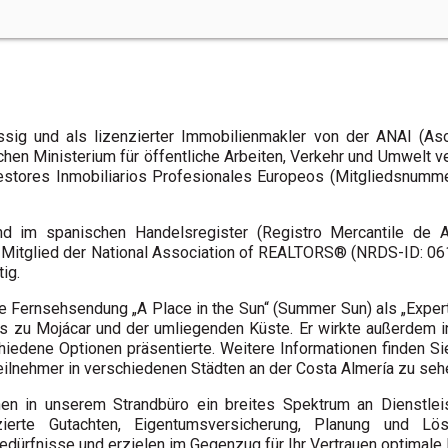
ssig und als lizenzierter Immobilienmakler von der ANAI (Aso
schen Ministerium für öffentliche Arbeiten, Verkehr und Umwelt
. Gestores Inmobiliarios Profesionales Europeos (Mitgliedsnu
t und im spanischen Handelsregister (Registro Mercantile de A
ir Mitglied der National Association of REALTORS® (NRDS-ID: 06
ig.
e Fernsehsendung „A Place in the Sun“ (Summer Sun) als „Exper
ews zu Mojácar und der umliegenden Küste. Er wirkte außerdem
iedene Optionen präsentierte. Weitere Informationen finden Sie
ilnehmer in verschiedenen Städten an der Costa Almería zu seh
hnen in unserem Strandbüro ein breites Spektrum an Dienstlei
zierte Gutachten, Eigentumsversicherung, Planung und Lö
edürfnisse und erzielen im Gegenzug für Ihr Vertrauen optimale