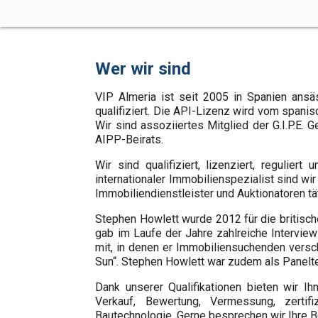
Wer wir sind
VIP Almeria ist seit 2005 in Spanien ansä
qualifiziert. Die API-Lizenz wird vom spani
Wir sind assoziiertes Mitglied der G.I.P.E
AIPP-Beirats.
Wir sind qualifiziert, lizenziert, regulier
internationaler Immobilienspezialist sind w
Immobiliendienstleister und Auktionatoren tät
Stephen Howlett wurde 2012 für die britisch
gab im Laufe der Jahre zahlreiche Intervi
mit, in denen er Immobiliensuchenden versch
Sun“. Stephen Howlett war zudem als Panelte
Dank unserer Qualifikationen bieten wir I
Verkauf, Bewertung, Vermessung, zertifi
Bautechnologie. Gerne besprechen wir Ihre B