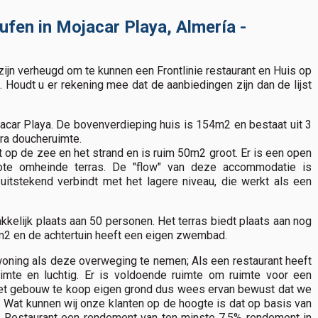
fen in Mojacar Playa, Almería -
ijn verheugd om te kunnen een Frontlinie restaurant en Huis op
 Houdt u er rekening mee dat de aanbiedingen zijn dan de lijst
jacar Playa. De bovenverdieping huis is 154m2 en bestaat uit 3
ra doucheruimte.
 op de zee en het strand en is ruim 50m2 groot. Er is een open
ote omheinde terras. De "flow" van deze accommodatie is
 uitstekend verbindt met het lagere niveau, die werkt als een
kelijk plaats aan 50 personen. Het terras biedt plaats aan nog
m2 en de achtertuin heeft een eigen zwembad.
​woning als deze overweging te nemen; Als een restaurant heeft
imte en luchtig. Er is voldoende ruimte om ruimte voor een
 het gebouw te koop eigen grond dus wees ervan bewust dat we
. Wat kunnen wij onze klanten op de hoogte is dat op basis van
/ Restaurant een rendement van ten minste 7,5% rendement in