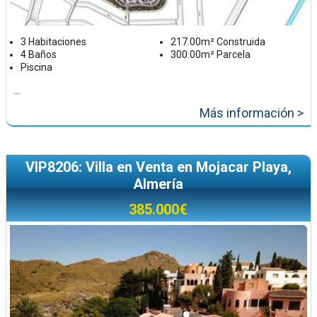
3 Habitaciones
217.00m² Construida
4 Baños
300.00m² Parcela
Piscina
...
Más información >
VIP8206: Villa en Venta en Mojacar Playa,
Almería
385.000€