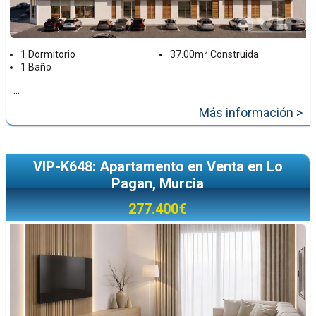
1 Dormitorio
37.00m² Construida
1 Baño
...
Más información >
VIP-K648: Apartamento en Venta en Lo
Pagan, Murcia
277.400€