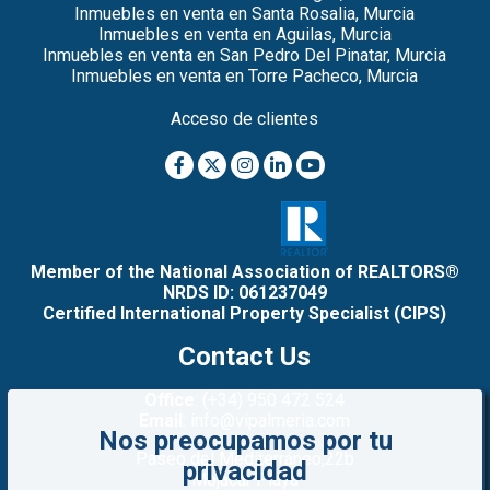
Inmuebles en venta en Santa Rosalia, Murcia
Inmuebles en venta en Aguilas, Murcia
Inmuebles en venta en San Pedro Del Pinatar, Murcia
Inmuebles en venta en Torre Pacheco, Murcia
Acceso de clientes
Member of the National Association of REALTORS®
NRDS ID: 061237049
Certified International Property Specialist (CIPS)
Contact Us
Office
: (+34) 950 472 524
Email
: info@vipalmeria.com
Nos preocupamos por tu
Paseo del Mediterráneo,22b
privacidad
Mojacar Playa