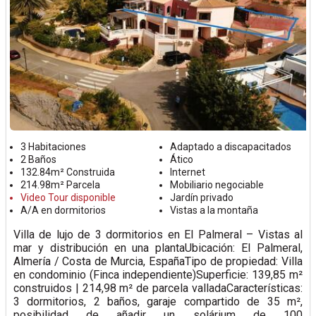
3 Habitaciones
Adaptado a discapacitados
2 Baños
Ático
132.84m² Construida
Internet
214.98m² Parcela
Mobiliario negociable
Video Tour disponible
Jardín privado
A/A en dormitorios
Vistas a la montaña
Villa de lujo de 3 dormitorios en El Palmeral – Vistas al
mar y distribución en una plantaUbicación: El Palmeral,
Almería / Costa de Murcia, EspañaTipo de propiedad: Villa
en condominio (Finca independiente)Superficie: 139,85 m²
construidos | 214,98 m² de parcela valladaCaracterísticas:
3 dormitorios, 2 baños, garaje compartido de 35 m²,
posibilidad de añadir un solárium de 100