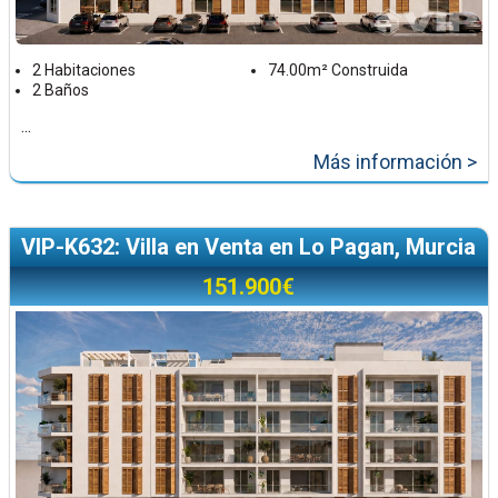
2 Habitaciones
74.00m² Construida
2 Baños
...
Más información >
VIP-K632: Villa en Venta en Lo Pagan, Murcia
151.900€