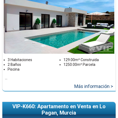
3 Habitaciones
129.00m² Construida
2 Baños
1250.00m² Parcela
Piscina
...
Más información >
VIP-K660: Apartamento en Venta en Lo
Pagan, Murcia