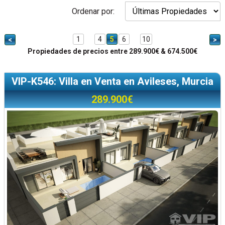
Ordenar por:
1
4
5
6
10
<
>
Propiedades de precios entre 289.900€ & 674.500€
VIP-K546: Villa en Venta en Avileses, Murcia
289.900€