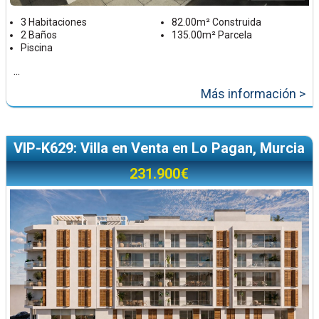
3 Habitaciones
82.00m² Construida
2 Baños
135.00m² Parcela
Piscina
...
Más información >
VIP-K629: Villa en Venta en Lo Pagan, Murcia
231.900€