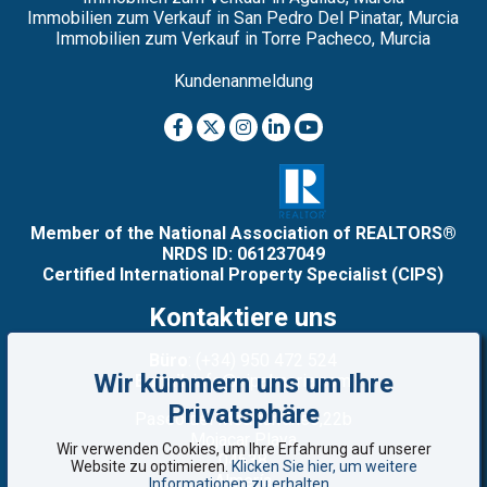
Immobilien zum Verkauf in San Pedro Del Pinatar, Murcia
Immobilien zum Verkauf in Torre Pacheco, Murcia
Kundenanmeldung
Member of the National Association of REALTORS®
NRDS ID: 061237049
Certified International Property Specialist (CIPS)
Kontaktiere uns
Büro
: (+34) 950 472 524
Wir kümmern uns um Ihre
E-mail
: info@vipalmeria.com
Privatsphäre
Paseo del Mediterráneo,22b
Mojacar Playa
Wir verwenden Cookies, um Ihre Erfahrung auf unserer
04638
Website zu optimieren.
Klicken Sie hier, um weitere
Almería
Informationen zu erhalten
..