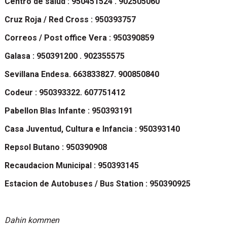
Centro de salud : 950451524 . 902505060
Cruz Roja / Red Cross : 950393757
Correos / Post office Vera : 950390859
Galasa : 950391200 . 902355575
Sevillana Endesa. 663833827. 900850840
Codeur : 950393322. 607751412
Pabellon Blas Infante : 950393191
Casa Juventud, Cultura e Infancia : 950393140
Repsol Butano : 950390908
Recaudacion Municipal : 950393145
Estacion de Autobuses / Bus Station : 950390925
Dahin kommen