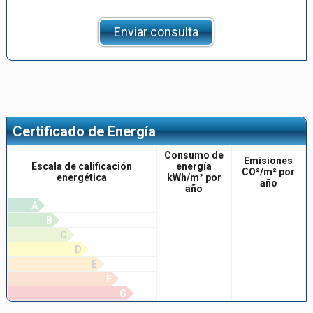
Enviar consulta
Certificado de Energía
Consumo de
Emisiones
Escala de calificación
energía
CO²/m² por
energética
kWh/m² por
año
año
A
B
C
D
E
F
G