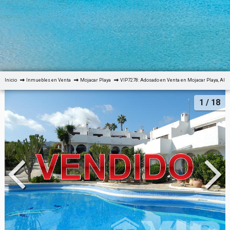
Inicio
Inmuebles en Venta
Mojacar Playa
VIP7278: Adosado en Venta en Mojacar Playa, Alm
1
/ 18