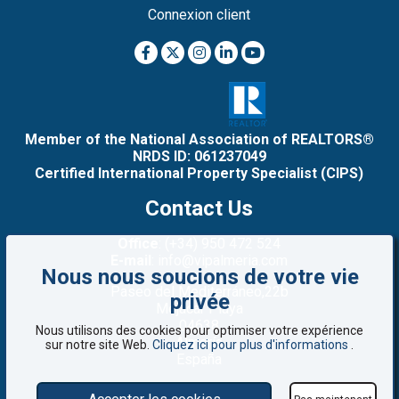
Connexion client
Member of the National Association of REALTORS®
NRDS ID: 061237049
Certified International Property Specialist (CIPS)
Contact Us
Office
: (+34) 950 472 524
E-mail
: info@vipalmeria.com
Nous nous soucions de votre vie
Paseo del Mediterráneo,22b
privée
Mojacar Playa
04638
Nous utilisons des cookies pour optimiser votre expérience
Almería
sur notre site Web.
Cliquez ici pour plus d'informations
.
España