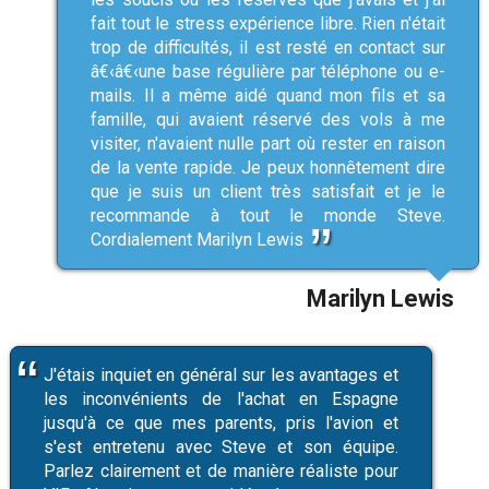
fait tout le stress expérience libre. Rien n'était
trop de difficultés, il est resté en contact sur
â€‹â€‹une base régulière par téléphone ou e-
mails. Il a même aidé quand mon fils et sa
famille, qui avaient réservé des vols à me
visiter, n'avaient nulle part où rester en raison
de la vente rapide. Je peux honnêtement dire
que je suis un client très satisfait et je le
recommande à tout le monde Steve.
Cordialement Marilyn Lewis
Marilyn Lewis
J'étais inquiet en général sur les avantages et
les inconvénients de l'achat en Espagne
jusqu'à ce que mes parents, pris l'avion et
s'est entretenu avec Steve et son équipe.
Parlez clairement et de manière réaliste pour