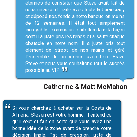
étonnés de constater que Steve avait fait de
nous un accord, traité avec toute la buraucracy
et déposé nos fonds à notre banque en moins
de 12 semaines. Il était tout simplement
incroyable - comme un tourbillon dans la façon
dont il a juste pris les rênes et a sauté chaque
obstacle en notre nom. Il a juste pris tout
élément de stress de nos mains et géré
l'ensemble du processus avec brio. Bravo
Steve et nous vous souhaitons tout le succès
possible au VIP.
Catherine & Matt McMahon
Si vous cherchez à acheter sur la Costa de
Almería, Steven est votre homme. Il entend ce
qu'il veut et fait en sorte que vous avez une
bonne idée de la zone avant de prendre votre
décision finale. Pas de pression, juste de