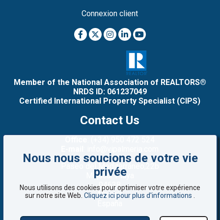
Connexion client
Member of the National Association of REALTORS®
NRDS ID: 061237049
Certified International Property Specialist (CIPS)
Contact Us
Office
: (+34) 950 472 524
E-mail
: info@vipalmeria.com
Nous nous soucions de votre vie
Paseo del Mediterráneo,22b
privée
Mojacar Playa
04638
Nous utilisons des cookies pour optimiser votre expérience
Almería
sur notre site Web.
Cliquez ici pour plus d'informations
.
España