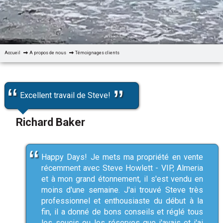
Accueil
A propos de nous
Témoignages clients
Excellent travail de Steve!
Richard Baker
Happy Days! Je mets ma propriété en vente
récemment avec Steve Howlett - VIP, Almeria
et à mon grand étonnement, il s'est vendu en
moins d'une semaine. J'ai trouvé Steve très
professionnel et enthousiaste du début à la
fin, il a donné de bons conseils et réglé tous
les soucis ou les réserves que j'avais et j'ai