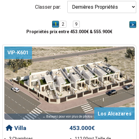
Classer par:
1
2
9
>
Propriétés prix entre 453.000€ & 555.900€
VIP-K601
Los Alcazares
← Balayez pour voir plus de photos →
Villa
453.000€
3 Chambres
112.00m² Taille de