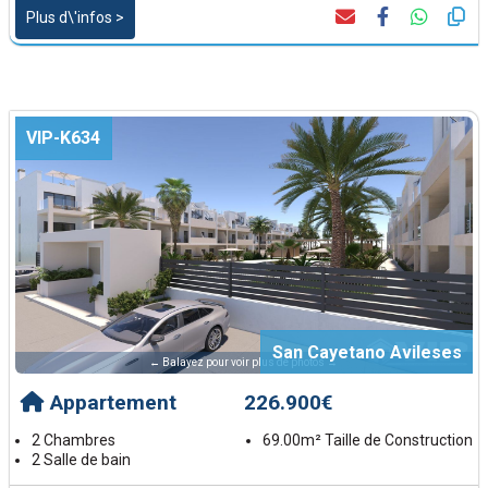
Plus d\'infos >
VIP-K634
San Cayetano Avileses
← Balayez pour voir plus de photos →
Appartement
226.900€
2 Chambres
69.00m² Taille de Construction
2 Salle de bain