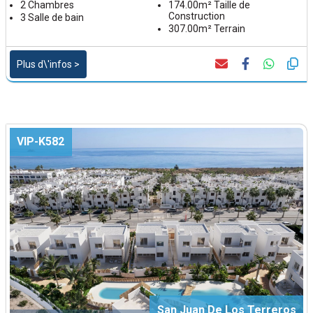
2 Chambres
174.00m² Taille de
Construction
3 Salle de bain
307.00m² Terrain
Plus d\'infos >
VIP-K582
San Juan De Los Terreros