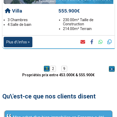
← Balayez pour voir plus de photos →
Villa
555.900€
3 Chambres
230.00m² Taille de
Construction
4 Salle de bain
214.00m² Terrain
Plus d\'infos >
1
2
9
>
Propriétés prix entre 453.000€ & 555.900€
Qu\'est-ce que nos clients disent