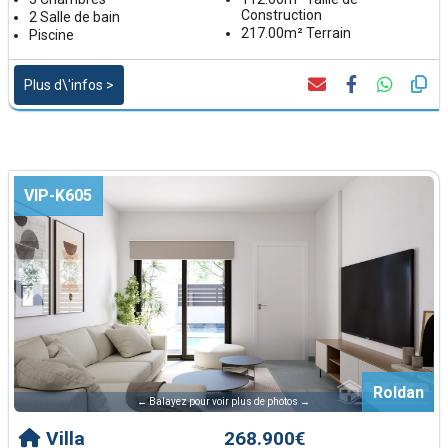
Construction
2 Salle de bain
217.00m² Terrain
Piscine
Plus d\'infos >
VIP-K605
Roldan
← Balayez pour voir plus de photos →
Villa
268.900€