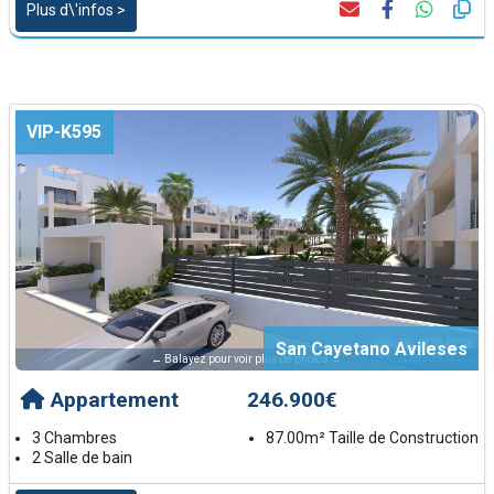
Plus d\'infos >
VIP-K595
San Cayetano Avileses
← Balayez pour voir plus de photos →
Appartement
246.900€
3 Chambres
87.00m² Taille de Construction
2 Salle de bain