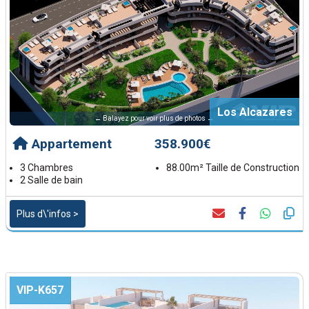
Los Alcazares
← Balayez pour voir plus de photos →
Appartement
358.900€
3 Chambres
88.00m² Taille de Construction
2 Salle de bain
Plus d\'infos >
VIP-K657