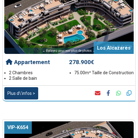
Los Alcazares
← Balayez pour voir plus de photos →
Appartement
278.900€
2 Chambres
75.00m² Taille de Construction
2 Salle de bain
Plus d\'infos >
VIP-K654