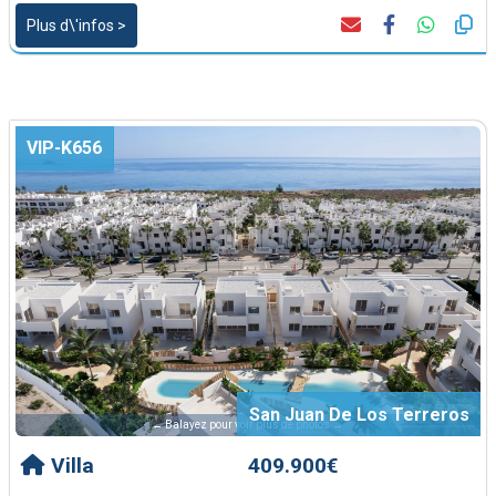
Plus d\'infos >
VIP-K656
San Juan De Los Terreros
← Balayez pour voir plus de photos →
Villa
409.900€