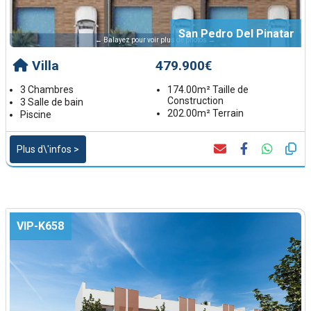
San Pedro Del Pinatar
← Balayez pour voir plus de photos →
Villa
479.900€
3 Chambres
174.00m² Taille de
Construction
3 Salle de bain
202.00m² Terrain
Piscine
Plus d\'infos >
VIP-K658