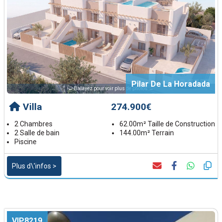
Pilar De La Horadada
← Balayez pour voir plus de photos →
Villa
274.900€
2 Chambres
62.00m² Taille de Construction
2 Salle de bain
144.00m² Terrain
Piscine
Plus d\'infos >
VIP8219