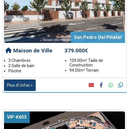
San Pedro Del Pinatar
← Balayez pour voir plus de photos →
Maison de Ville
379.000€
3 Chambres
109.00m² Taille de
Construction
2 Salle de bain
94.00m² Terrain
Piscine
Plus d\'infos >
VIP-K653