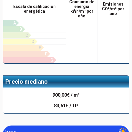
Consumo de
Emisiones
Escala de calificación
energía
CO²/m² por
energética
kWh/m² por
año
año
A
B
C
D
E
F
G
Precio mediano
900,00€ / m²
83,61€ / ft²