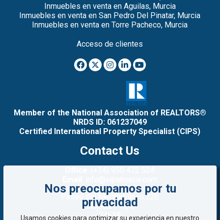
Inmuebles en venta en Aguilas, Murcia
Inmuebles en venta en San Pedro Del Pinatar, Murcia
Inmuebles en venta en Torre Pacheco, Murcia
Acceso de clientes
Member of the National Association of REALTORS®
NRDS ID: 061237049
Certified International Property Specialist (CIPS)
Contact Us
Office
: (+34) 950 472 524
Email
: info@vipalmeria.com
Nos preocupamos por tu
Paseo del Mediterráneo,22b
privacidad
Mojacar Playa
04638
Usamos cookies para optimizar su experiencia en nuestro