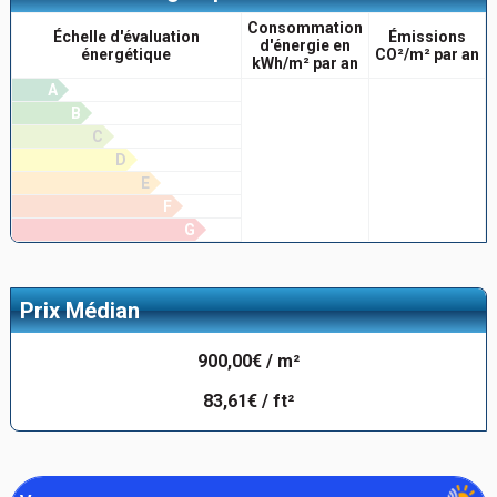
Consommation
Échelle d'évaluation
Émissions
d'énergie en
énergétique
CO²/m² par an
kWh/m² par an
A
B
C
D
E
F
G
Prix Médian
900,00€ / m²
83,61€ / ft²