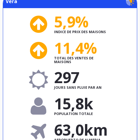
Vera
5,9%
INDICE DE PRIX DES MAISONS
11,4%
TOTAL DES VENTES DE
MAISONS
297
JOURS SANS PLUIE PAR AN
15,8k
POPULATION TOTALE
63,0km
AEROPUERTO DE ALMERIA