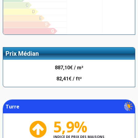
C
D
E
F
G
Prix Médian
887,10€ / m²
82,41€ / ft²
Turre
5,9%
INDICE DE PRIX DES MAISONS