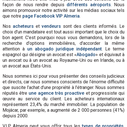
façon de nous rendre depuis
différents aéroports
. Nous
aimons promouvoir notre activité sur les médias sociaux tels
que notre
page Facebook VIP Almeria
.
Nos
acheteurs
et
vendeurs
sont des clients informés. Le
choix d'un mandataire est tout aussi important que le choix du
bon agent. C'est pourquoi nous vous demandons, lors de la
recherche d'options immobilières, d'accorder la même
attention à
un abogado juridique indépendant
. Le terme
espagnol qui désigne un avocat est «
Abogado
» et équivaut à
un avocat ou à un avocat au Royaume-Uni ou en Irlande, ou à
un avocat aux États-Unis.
Nous sommes ici pour vous présenter des conseils judicieux
et directs, car nous sommes conscients de l’énorme difficulté
que suscite l’achat d’une propriété à l’étranger. Nous sommes
réputés être
une agence très proactive
et progressiste qui
œuvre au service du client. Les acheteurs internationaux
représentent 23,4% du marché immobilier. La population de
Mojácar, par exemple, a augmenté de 2 000 personnes (41%)
depuis 2000.
V.I.P Almeria peut vous offrir tous les
types de propriétés
,