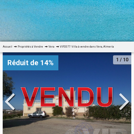
Accueil
Propriétés à Vendre
Vera
VIP2077: Villa à vendre dans Vera, Almería
1
/ 10
Réduit de 14%