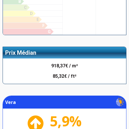
B
C
D
E
F
G
Prix Médian
918,37€ / m²
85,32€ / ft²
Vera
5,9%