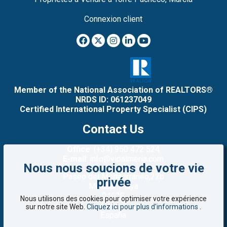
Connexion client
Member of the National Association of REALTORS®
NRDS ID: 061237049
Certified International Property Specialist (CIPS)
Contact Us
Office
: (+34) 950 472 524
E-mail
: info@vipalmeria.com
Nous nous soucions de votre vie
Paseo del Mediterráneo,22b
privée
Mojacar Playa
04638
Nous utilisons des cookies pour optimiser votre expérience
Almería
sur notre site Web.
Cliquez ici pour plus d'informations
.
España