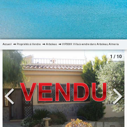
Accueil
Propriétés à Vendre
Arboleas
VIP3069: Villa à vendre dans Arboleas, Almería
1
/ 10