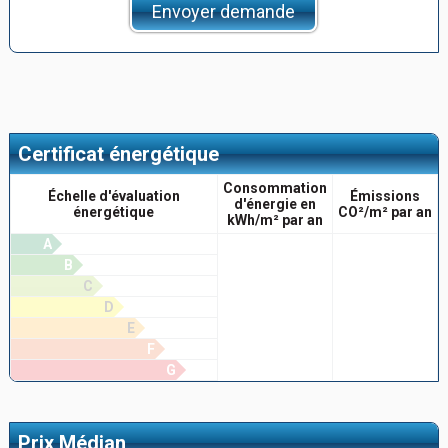
Envoyer demande
Certificat énergétique
Consommation
Échelle d'évaluation
Émissions
d'énergie en
énergétique
CO²/m² par an
kWh/m² par an
A
B
C
D
E
F
G
Prix Médian