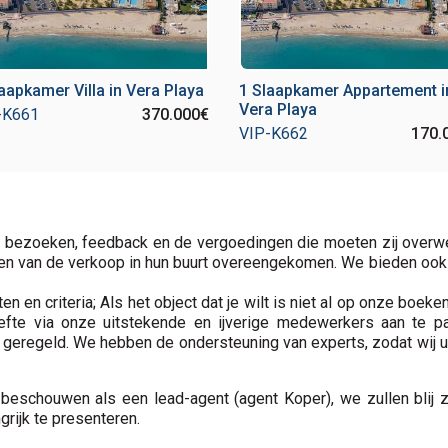
aapkamer Villa in Vera Playa
1 Slaapkamer Appartement i
Vera Playa
-K661
370.000€
VIP-K662
170.
e bezoeken, feedback en de vergoedingen die moeten zij overw
en van de verkoop in hun buurt overeengekomen. We bieden ook hu
n en criteria; Als het object dat je wilt is niet al op onze boeke
efte via onze uitstekende en ijverige medewerkers aan te p
geregeld. We hebben de ondersteuning van experts, zodat wij u 
 beschouwen als een lead-agent (agent Koper), we zullen blij z
grijk te presenteren.