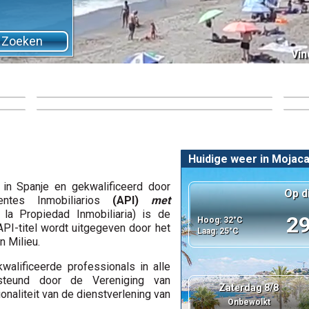
Eig
Vin
Wat
Kies professionele diensten
Aan
Juridisch advies
een
VIP Almería - Gekwalificeerde en erkende makelaars
Ons 
in Spanje
gara
udig
Lees deze alvorens in te stemmen om een woning
Bela
e
in Spanje te kopen
Insu
Huidige weer in Mojaca
in Spanje en gekwalificeerd door
Op d
ntes Inmobiliarios
(API)
met
la Propiedad Inmobiliaria) is de
29
Hoog: 32°C
PI-titel wordt uitgegeven door het
Laag: 25°C
n Milieu.
walificeerde professionals in alle
steund door de Vereniging van
Zaterdag 8/8
onaliteit van de dienstverlening van
Onbewolkt