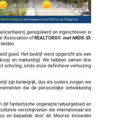
26°C / 32°C
27°C / 31°C
nWeatherMaps
en laatst bijgewerkt op 15:39 uur op 7 Augustus
gelicentieerd, gereguleerd en ingeschreven in
nal Association of
REALTORS®
met NRDS ID:
 landen.
end goed. Het bedrijf werd opgericht als een
erkoop en marketing). We hebben samen drie
t scholing, sinds onze definitieve verhuizing
jl zijn belangrijk, dus als ouders zorgen we
nementen die de persoonlijke ontwikkeling
 dit fantastische ongerepte natuurgebied en
ulturele verschijnselen die internationaal als
enco en bepaalde door de Moorse invloeden