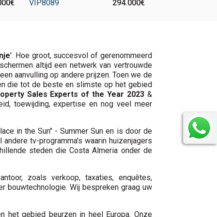
000€
VIP8089
294.000€
nje
'. Hoe groot, succesvol of gerenommeerd
e schermen altijd een netwerk van vertrouwde
 een aanvulling op andere prijzen. Toen we de
en die tot de beste en slimste op het gebied
operty Sales Experts of the Year 2023
&
id, toewijding, expertise en nog veel meer
lace in the Sun" - Summer Sun en is door de
al andere tv-programma's waarin huizenjagers
chillende steden die Costa Almeria onder de
ntoor, zoals verkoop, taxaties, enquêtes,
der bouwtechnologie. Wij bespreken graag uw
 en het gebied beurzen in heel Europa. Onze