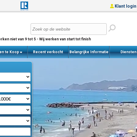
Klant login
rken niet van 9 tot 5 - Wij werken van start tot finish
en te Koop
Recent verkocht
Belangrijke Informatie
Dienste
woningen