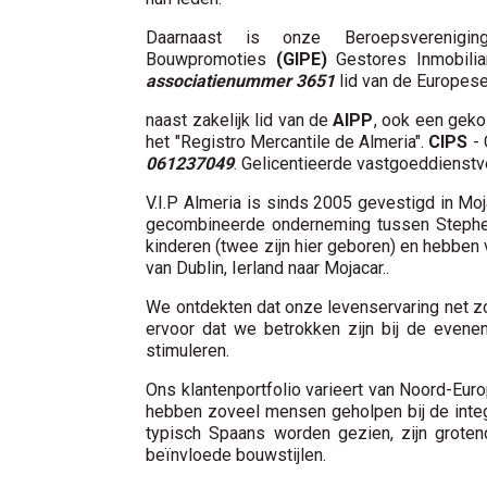
Daarnaast is onze Beroepsverenigi
Bouwpromoties
(GIPE)
Gestores Inmobilia
associatienummer 3651
lid van de Europes
naast zakelijk lid van de
AIPP
, ook een geko
het "Registro Mercantile de Almeria".
CIPS
- 
061237049
. Gelicentieerde vastgoeddienstv
V.I.P Almeria is sinds 2005 gevestigd in Mo
gecombineerde onderneming tussen Stephen 
kinderen (twee zijn hier geboren) en hebben 
van Dublin, Ierland naar Mojacar..
We ontdekten dat onze levenservaring net zo
ervoor dat we betrokken zijn bij de even
stimuleren.
Ons klantenportfolio varieert van Noord-Eu
hebben zoveel mensen geholpen bij de integrat
typisch Spaans worden gezien, zijn grote
beïnvloede bouwstijlen.