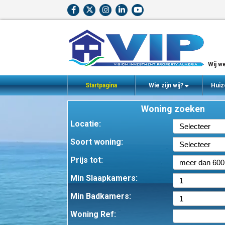
Wij we
Startpagina
Wie zijn wij?
Huiz
Woning zoeken
Locatie:
Soort woning:
Prijs tot:
Min Slaapkamers:
Min Badkamers:
Woning Ref: