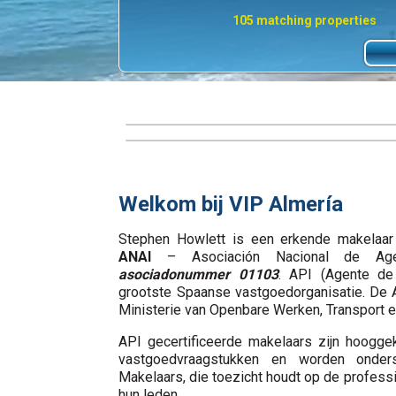
105 matching properties
Nieuwe artikelen
Almería omgeving informatie
Bekijk de laatste activiteit in de VIP Almeria
Ontdek Mojacar Playa zones, informatie eenvo
gemaakt -infrastructuur - Kaarten en informati
Welkom bij VIP Almería
Stephen Howlett is een erkende makelaar 
ANAI
– Asociación Nacional de Age
asociadonummer 01103
. API (Agente de 
grootste Spaanse vastgoedorganisatie. De A
Ministerie van Openbare Werken, Transport e
API gecertificeerde makelaars zijn hooggek
vastgoedvraagstukken en worden onder
Makelaars, die toezicht houdt op de professi
hun leden.