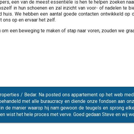
kopers, een van de meest essentiële is hen te helpen zoeken naa
zelf in hun schoenen en zal inzicht van voor- of nadelen te bie
tijd huis. We hebben een aantal goede contacten ontwikkeld op d
 ons op en ervaar het zelf.
or u om een beweging te maken of stap naar voren, zouden we gra
operties / Bedar. Na posted ons appartement op het web medi
 behandeld met alle buraucracy en diende onze fondsen aan onz
in de manier waarop hij nam gewoon de teugels en sprong elk
en wist het hele proces met verve. Goed gedaan Steve en wij we