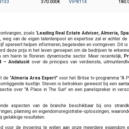
8133
370.000€
VIP8114
180.
 ontvangen, zoals '
Leading Real Estate Adviser, Almeria, Spa
at, weg van de eigen talentenpool en expertise zal er achter d
ijf opereert helpen informeren, begeleiden en vormgeven. Dit is
werd deze prijs in het leven geroepen om de bedrijven te erkenn
 om hierin te floreren. dynamische sector. Meer recentelijk,
Pr
4 – Andalusië
over de principes van verdienste, uitmuntendhe
et de
"Almeria Area Expert"
voor het Britse tv-programma "A P
omliggende kustlijn. Steven is betrokken geweest bij een aant
lsectie over "A Place in The Sun" en een panelspreker in vers
llende aspecten van de branche beschikbaar bij ons strandka
ringen, planning en eigendomsregistratie-oplossingen, waaron
ij gelukkige resultaten.
ebied voor de invoering te wijten aan onze meerdere eigendom