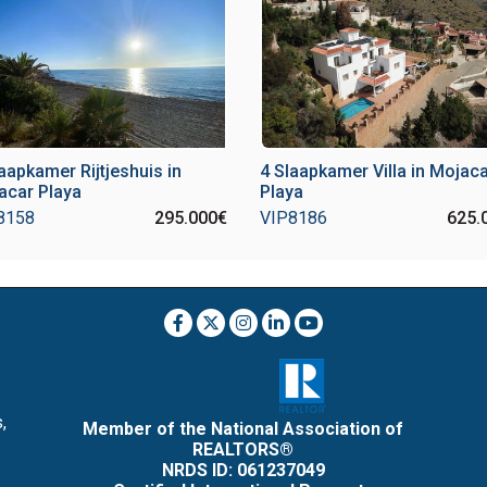
aapkamer Rijtjeshuis in
4 Slaapkamer Villa in Mojac
acar Playa
Playa
8158
295.000€
VIP8186
625.
,
Member of the National Association of
REALTORS®
NRDS ID: 061237049