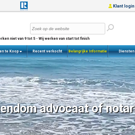
Klant login
rken niet van 9 tot 5 - Wij werken van start tot finish
en te Koop
Recent verkocht
Belangrijke Informatie
Dienste
woningen
gendom advocaat of notar