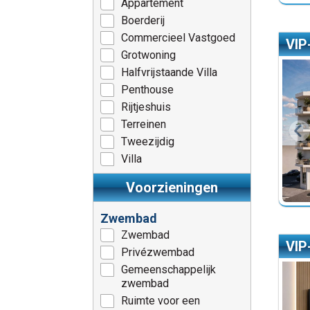
Appartement
Boerderij
Commercieel Vastgoed
VIP
Grotwoning
Halfvrijstaande Villa
Penthouse
Rijtjeshuis
Terreinen
Tweezijdig
Villa
Voorzieningen
Zwembad
Zwembad
VIP
Privézwembad
Gemeenschappelijk
zwembad
Ruimte voor een