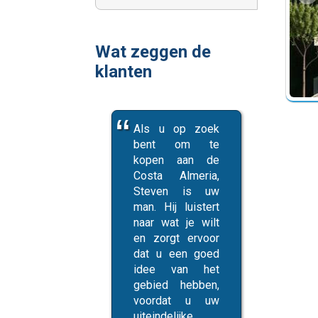
Wat zeggen de
klanten
t is
Als u op zoek
Grea
rschijnlijk
bent om te
we zouden
kopen aan de
en
Costa Almeria,
R
stigd in
Steven is uw
ar, indien
man. Hij luistert
iet was voor
naar wat je wilt
lmeria. Op
en zorgt ervoor
n enkel
dat u een goed
nt hebben
idee van het
arzelen om
gebied hebben,
r uit een
voordat u uw
leem, en
uiteindelijke