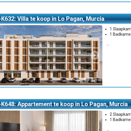
-K632: Villa te koop in Lo Pagan, Murcia
1 Slaapka
1 Badkame
...
-K648: Appartement te koop in Lo Pagan, Murcia
2 Slaapka
1 Badkame
...