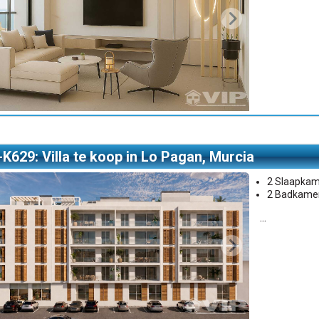
-K629: Villa te koop in Lo Pagan, Murcia
2 Slaapka
2 Badkame
...