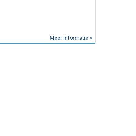
Meer informatie >
et is
aarschijnlijk
t we zouden
bben
vestigd in
jacar, indien
t niet was voor
P Almeria. Op
een enkel
ment hebben
 aarzelen om
zer uit een
obleem, en