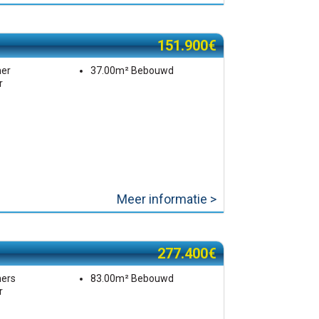
151.900€
mer
37.00m² Bebouwd
r
Meer informatie >
277.400€
mers
83.00m² Bebouwd
r