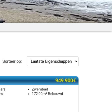
Sorteer op:
949.900€
mers
Zwembad
rs
172.00m² Bebouwd