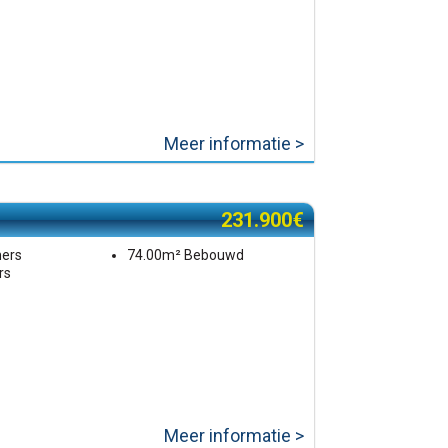
Meer informatie >
231.900€
mers
74.00m² Bebouwd
rs
Meer informatie >