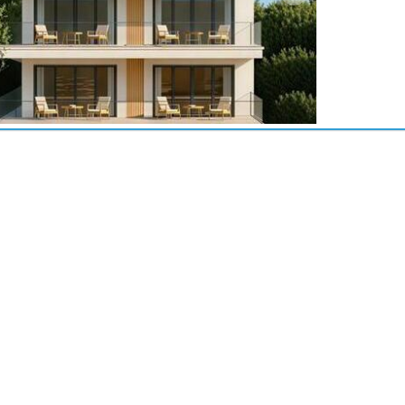
t job Steve!
Ik was over het
H
algemeen
onw
ongerust over de
da
ins en outs van
he
ichard Baker
het kopen in
ge
Spanje tot mijn
Mo
ouders vlogen uit
he
en ontmoette
VI
Steve en zijn
g
team. Recht
mo
praten en down
ze
to earth VIP
ij
Almeria hebben
pr