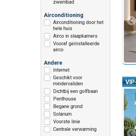
zwembad
Airconditioning
Airconditioning door het
hele huis
Airco in slaapkamers
Vooraf geïnstalleerde
airco
Andere
Internet
Geschikt voor
VIP
mindervaliden
Dichtbij een golfbaan
Penthouse
Begane grond
Solarium
Voorste linie
Centrale verwarming