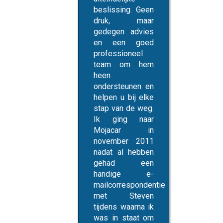
 nadat we
beslissing. Geen
wamen
druk, maar
n ze aways
gedegen advies
 te helpen.
en een goed
unnen niet
professioneel
velen sterk
team om hem
oeg om
heen
nd
ondersteunen en
weegt
helpen u bij elke
izing naar
stap van de weg.
ebied. Twee
Ik ging naar
 tevreden
Mojacar in
ners
november 2011
rance en
nadat al hebben
a Blackwell
gehad een
handige e-
mailcorrespondentie
 and Olivia
met Steven
Blackwell
tijdens waarna ik
was in staat om