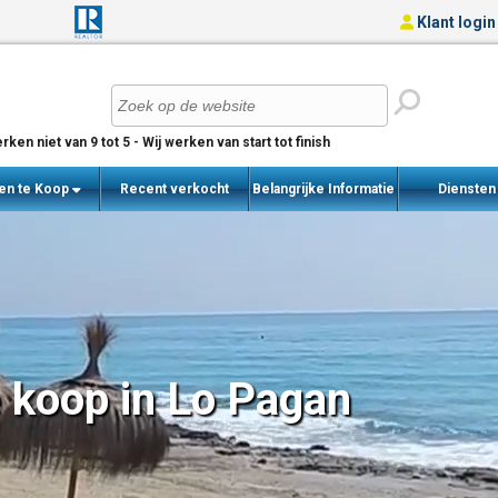
Klant login
rken niet van 9 tot 5 - Wij werken van start tot finish
en te Koop
Recent verkocht
Belangrijke Informatie
Dienste
woningen
 koop in Lo Pagan