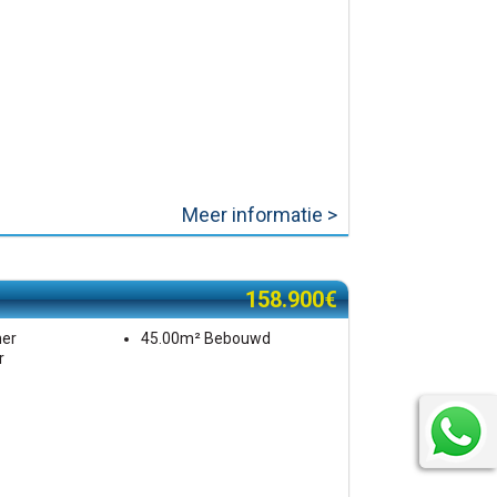
Meer informatie >
158.900€
mer
45.00m² Bebouwd
r