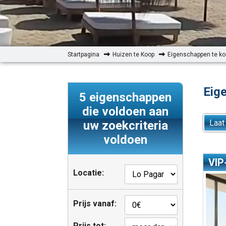
Startpagina
Huizen te Koop
Eigenschappen te ko
Eig
5
eigenschappen
die voldoen aan
Laat
uw zoekcriteria
voldoen
VIP
Locatie:
Prijs vanaf:
Prijs tot: