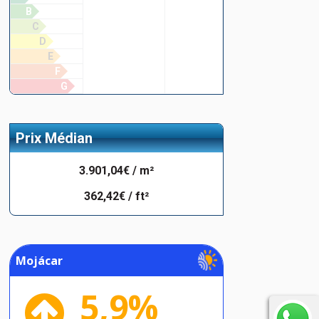
B
C
D
E
F
G
Prix Médian
3.901,04€ / m²
362,42€ / ft²
Mojácar
5,9%