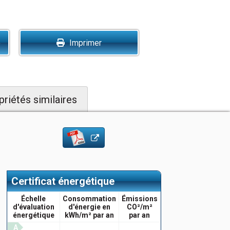
é
Imprimer
priétés similaires
Certificat énergétique
Échelle
Consommation
Émissions
d'évaluation
d'énergie en
CO²/m²
énergétique
kWh/m² par an
par an
A