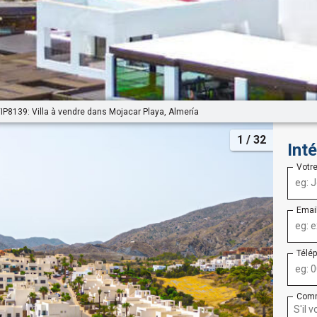
IP8139: Villa à vendre dans Mojacar Playa, Almería
1
/ 32
Int
Votr
Emai
Télé
Comm