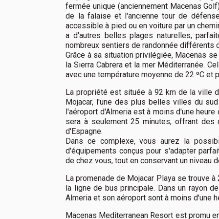
fermée unique (anciennement Macenas Golf) ; 
de la falaise et l'ancienne tour de défens
accessible à pied ou en voiture par un chemin 
a d'autres belles plages naturelles, parfa
nombreux sentiers de randonnée différents d
Grâce à sa situation privilégiée, Macenas se 
la Sierra Cabrera et la mer Méditerranée. Cel
avec une température moyenne de 22 ºC et plu
La propriété est située à 92 km de la ville d
Mojacar, l'une des plus belles villes du su
l'aéroport d'Almeria est à moins d'une heure 
sera à seulement 25 minutes, offrant des c
d'Espagne.
Dans ce complexe, vous aurez la possibil
d'équipements conçus pour s'adapter parfai
de chez vous, tout en conservant un niveau d
La promenade de Mojacar Playa se trouve à 2
la ligne de bus principale. Dans un rayon d
Almeria et son aéroport sont à moins d'une he
Macenas Mediterranean Resort est promu en c