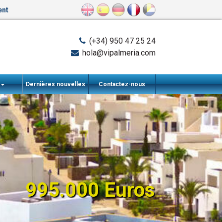
ent
(+34) 950 47 25 24
hola@vipalmeria.com
s
Dernières nouvelles
Contactez-nous
995.000 Euros