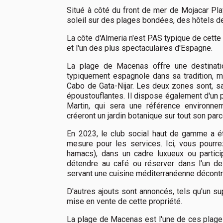
Situé à côté du front de mer de Mojacar Pla
soleil sur des plages bondées, des hôtels d
La côte d'Almeria n'est PAS typique de cette
et l'un des plus spectaculaires d'Espagne.
La plage de Macenas offre une destinati
typiquement espagnole dans sa tradition, ma
Cabo de Gata-Nijar. Les deux zones sont, s
époustouflantes. Il dispose également d'un pa
Martin, qui sera une référence environnem
créeront un jardin botanique sur tout son parc
En 2023, le club social haut de gamme a é
mesure pour les services. Ici, vous pourre
hamacs), dans un cadre luxueux ou partic
détendre au café ou réserver dans l'un d
servant une cuisine méditerranéenne décont
D'autres ajouts sont annoncés, tels qu'un s
mise en vente de cette propriété.
La plage de Macenas est l'une de ces plage