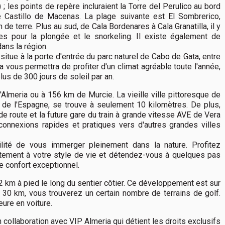
les points de repère incluraient la Torre del Perulico au bord
e Castillo de Macenas. La plage suivante est El Sombrerico,
de terre. Plus au sud, de Cala Bordenares à Cala Granatilla, il y
ites pour la plongée et le snorkeling. Il existe également de
ans la région.
situe à la porte d'entrée du parc naturel de Cabo de Gata, entre
a vous permettra de profiter d'un climat agréable toute l'année,
s de 300 jours de soleil par an.
'Almeria ou à 156 km de Murcie. La vieille ville pittoresque de
d de l'Espagne, se trouve à seulement 10 kilomètres. De plus,
de route et la future gare du train à grande vitesse AVE de Vera
onnexions rapides et pratiques vers d'autres grandes villes
ité de vous immerger pleinement dans la nature. Profitez
tement à votre style de vie et détendez-vous à quelques pas
e confort exceptionnel.
 km à pied le long du sentier côtier. Ce développement est sur
e 30 km, vous trouverez un certain nombre de terrains de golf.
ure en voiture.
ollaboration avec VIP Almeria qui détient les droits exclusifs