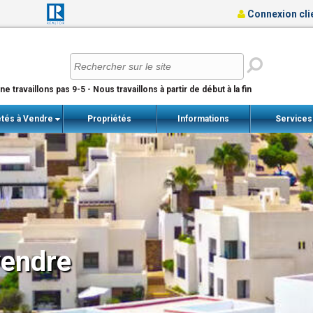
Connexion cli
e travaillons pas 9-5 - Nous travaillons à partir de début à la fin
étés à Vendre
Propriétés
Informations
Service
récemment vendues
importantes
vendre