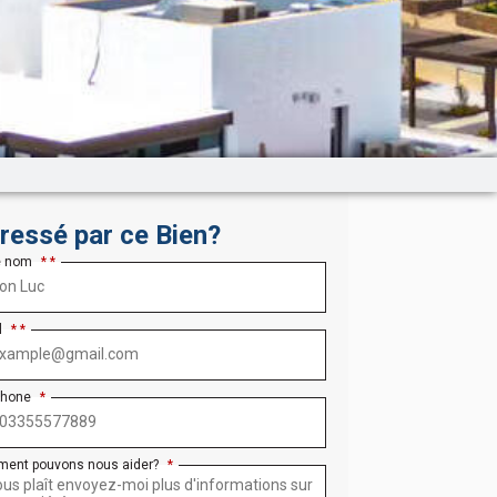
éressé par ce Bien?
e nom
*
l
*
phone
*
ent pouvons nous aider?
*