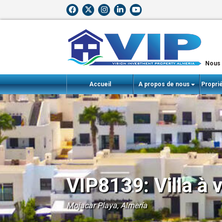
Nous n
Accueil
A propos de nous
Propri
VIP8139: Villa à 
Mojacar Playa, Almería