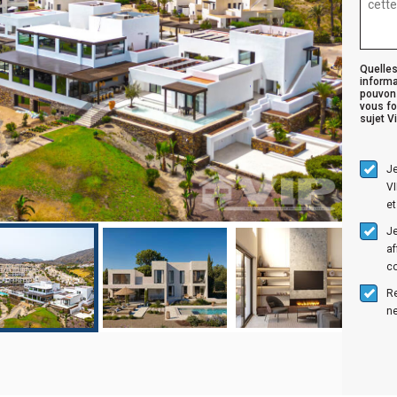
Quelle
inform
pouvon
vous fo
sujet Vi
Je
VI
et
Je
af
c
R
ne