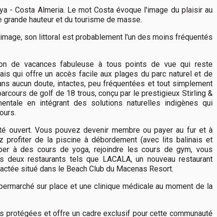
ya - Costa Almeria. Le mot Costa évoque l'image du plaisir au
e grande hauteur et du tourisme de masse.
 image, son littoral est probablement l'un des moins fréquentés
on de vacances fabuleuse à tous points de vue qui reste
is qui offre un accès facile aux plages du parc naturel et de
ans aucun doute, intactes, peu fréquentées et tout simplement
rcours de golf de 18 trous, conçu par le prestigieux Stirling &
entale en intégrant des solutions naturelles indigènes qui
ours.
té ouvert. Vous pouvez devenir membre ou payer au fur et à
z profiter de la piscine à débordement (avec lits balinais et
iper à des cours de yoga, rejoindre les cours de gym, vous
es deux restaurants tels que LACALA, un nouveau restaurant
ractée situé dans le Beach Club du Macenas Resort.
upermarché sur place et une clinique médicale au moment de la
s protégées et offre un cadre exclusif pour cette communauté