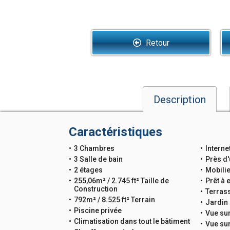
Retour
Description
Caractéristiques
3 Chambres
Interne
3 Salle de bain
Près d'
2 étages
Mobili
255,06m² / 2.745 ft² Taille de
Prêt à
Construction
Terrass
792m² / 8.525 ft² Terrain
Jardin 
Piscine privée
Vue sur
Climatisation dans tout le bâtiment
Vue su