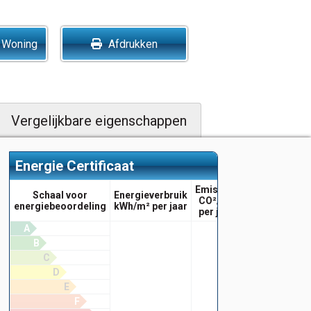
 Woning
Afdrukken
Vergelijkbare eigenschappen
Energie Certificaat
Emissies
Schaal voor
Energieverbruik
CO²/m²
energiebeoordeling
kWh/m² per jaar
per jaar
A
B
C
D
E
F