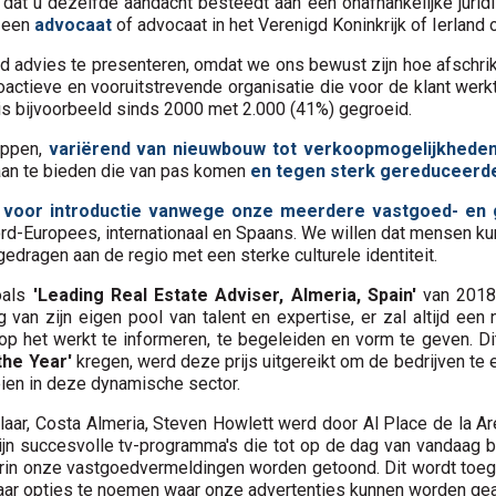
 dat u dezelfde aandacht besteedt aan een onafhankelijke jur
 een
advocaat
of advocaat in het Verenigd Koninkrijk of Ierland 
nd advies te presenteren, omdat we ons bewust zijn hoe afschr
actieve en vooruitstrevende organisatie die voor de klant werk
is bijvoorbeeld sinds 2000 met 2.000 (41%) gegroeid.
appen,
variërend van nieuwbouw tot verkoopmogelijkhede
aan te bieden die van pas komen
en tegen sterk gereduceerde
d
voor introductie vanwege onze meerdere vastgoed- en g
ord-Europees, internationaal en Spaans. We willen dat mensen ku
edragen aan de regio met een sterke culturele identiteit.
oals
'Leading Real Estate Adviser, Almeria, Spain'
van 2018,
 van zijn eigen pool van talent en expertise, er zal altijd ee
 het werkt te informeren, te begeleiden en vorm te geven. Dit
the Year'
kregen, werd deze prijs uitgereikt om de bedrijven te
eien in deze dynamische sector.
ar, Costa Almeria, Steven Howlett werd door Al Place de la Ar
jn succesvolle tv-programma's die tot op de dag van vandaag b
arin onze vastgoedvermeldingen worden getoond. Dit wordt toege
aar opties te noemen waar onze advertenties kunnen worden ge