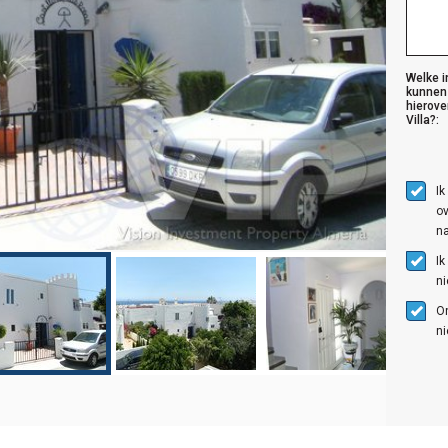
Welke i
kunnen
hierove
Villa?:
Ik
ov
na
Ik
n
O
ni