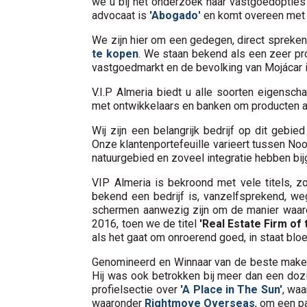
we u bij het onderzoek naar vastgoedopties
advocaat is
'Abogado
'
en komt overeen met
We zijn hier om een gedegen, direct spreke
te kopen
. We staan bekend als een zeer pro
vastgoedmarkt en de bevolking van Mojácar 
V.I.P Almeria biedt u alle soorten eigensch
met ontwikkelaars en banken om producten 
Wij zijn een belangrijk bedrijf op dit gebie
Onze klantenportefeuille varieert tussen No
natuurgebied en zoveel integratie hebben bijg
VIP Almeria is bekroond met vele titels, z
bekend een bedrijf is, vanzelfsprekend, weg
schermen aanwezig zijn om de manier waarop
2016, toen we de titel
'Real Estate Firm of 
als het gaat om onroerend goed, in staat blo
Genomineerd en Winnaar van de beste makela
Hij was ook betrokken bij meer dan een dozi
profielsectie over
'A Place in The Sun'
, wa
waaronder
Rightmove Overseas
, om een p