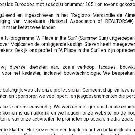
esionales Europeos met associatienummer 3651 en tevens gekozen
eguleerd en ingeschreven in het "Registro Mercantile de Almeri
eniging van Makelaars (National Association of REALTORS®
in maar liefst twee landen.
 tv-programma "A Place in the Sun" (Summer Sun) uitgeroepen to
over Mojácar en de omliggende kustlijn. Steven heeft meegewer
ers. Bekijk ons ​​profiel in "A Place in the Sun" en zijn optrede
ij diverse diensten aan, zoals verkoop, taxaties, bouwkund
en voor het kadaster, inclusief bouwtechnologie. We bespre
 belangrijk was als onze professional. Gemeenschap en levenssti
nten en sponsoren we veel sport- en jeugdevenementen die perso
atie voor ons eenvoudig. We werken met grote nationale en inte
te komen is gemakkelijk en we houden onze website op de hoo
ten ervan onze activiteiten te promoten op sociale media, zoal
rde klanten. Het kiezen van een legale is net zo belangrijk als 