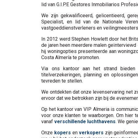
lid van G.I.P.E Gestores Inmobiliarios Prof
We zijn gekwalificeerd, gelicentieerd, ger
Specialist, en lid van de Nationale Ver
vastgoeddienstverleners en veilingmeesters 
In 2012 werd Stephen Howlett door het Britse
de jaren heen meerdere malen geïnterviewd 
hij woningopties presenteerde aan woningzoek
Costa Almería te promoten.
Via ons kantoor aan het strand bieden w
titelverzekeringen, planning en oplossing
tevreden te stellen.
We ontdekten dat onze levenservaring net zo
ervoor dat we betrokken zijn bij de eveneme
Op het kantoor van VIP Almeria is communic
voor onze klanten te waarborgen. Om hier 
vanaf
verschillende luchthavens
. We genie
Onze
kopers
en
verkopers
zijn geïnformee