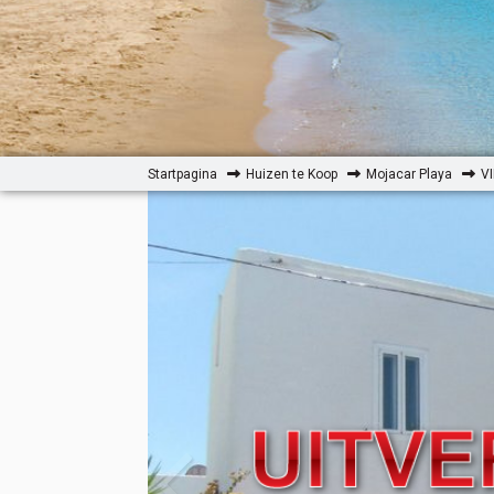
Startpagina
Huizen te Koop
Mojacar Playa
VI