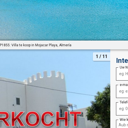
P1855: Villa te koop in Mojacar Playa, Almería
1
/ 11
Int
Uw 
e-ma
Tele
Wie 