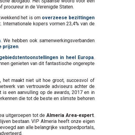
idische abogado. Het Spaanse woord voor een
of procureur in de Verenigde Staten.
ikwekkend het is om
overzeese bezittingen
t. Internationale kopers vormen 23,4% van de
n
. We hebben ook samenwerkingsverbanden
 prijzen
.
ebiedstentoonstellingen in heel Europa
.
nnen genieten van dit fantastische ongerepte
 het maakt niet uit hoe groot, succesvol of
n netwerk van vertrouwde adviseurs achter de
 is een aanvulling op de awards, 2017 en in
 erkennen die tot de beste en slimste behoren
ea uitgeroepen tot de
Almeria Area-expert
.
lijven bestaan. VIP Almeria heeft onze eigen
voegd aan alle belangrijke vastgoedportals,
adverteerd.