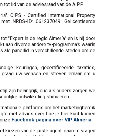
 tot lid van de adviesraad van de AIPP.
a". CIPS - Certified International Property
) met NRDS-ID: 061237049. Gelicentieerde
t "Expert in de regio Almería" en is hij door
kt aan diverse andere tv-programma's waarin
ns als panellid in verschillende steden om de
ige keuringen, gecertificeerde taxaties,
ken graag uw wensen en streven ernaar om u
jl zijn belangrijk, dus als ouders zorgen we
onlijke ontwikkeling stimuleren.
rnationale platforms om het marketingbereik
gte met advies over hoe je hier kunt komen
s onze
Facebook-pagina over VIP Almeria
.
het kiezen van de juiste agent, daarom vragen