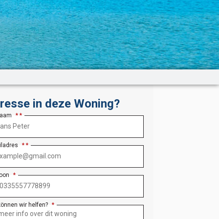
eresse in deze Woning?
Naam
*
iladres
*
foon
*
können wir helfen?
*