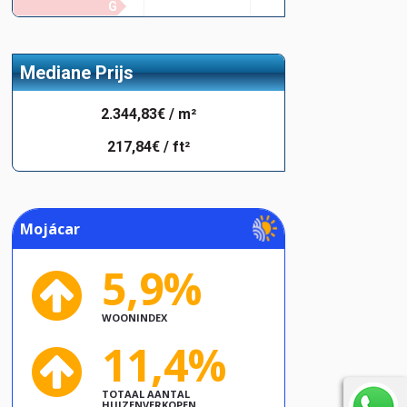
G
Mediane Prijs
2.344,83€ / m²
217,84€ / ft²
Mojácar
5,9%
WOONINDEX
11,4%
TOTAAL AANTAL
HUIZENVERKOPEN