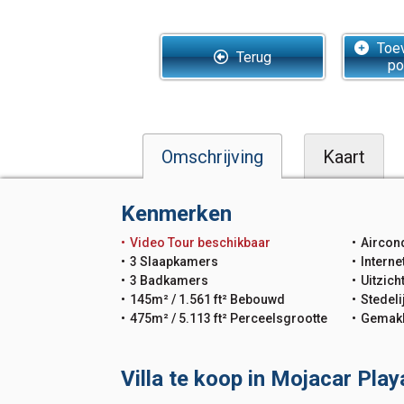
Toev
Terug
po
Omschrijving
Kaart
Kenmerken
Video Tour beschikbaar
Aircond
3 Slaapkamers
Interne
3 Badkamers
Uitzich
145m² / 1.561 ft² Bebouwd
Stedeli
475m² / 5.113 ft² Perceelsgrootte
Gemakk
Villa te koop in Mojacar Pla