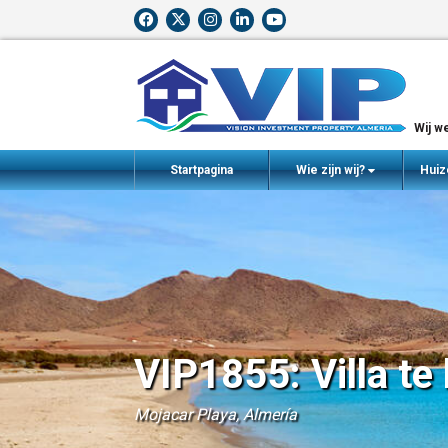
Wij we
Startpagina
Wie zijn wij?
Huiz
VIP1855: Villa te
Mojacar Playa, Almería