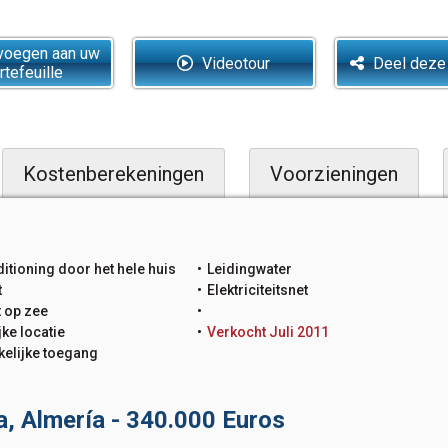
oegen aan uw
Videotour
Deel deze
rtefeuille
Kostenberekeningen
Voorzieningen
itioning door het hele huis
Leidingwater
t
Elektriciteitsnet
t op zee
jke locatie
Verkocht Juli 2011
elijke toegang
ya, Almería - 340.000 Euros