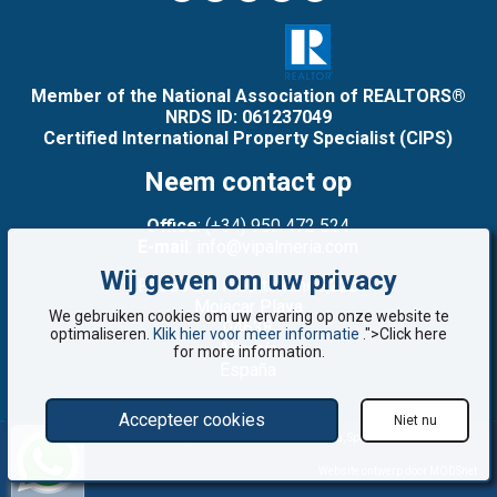
Member of the National Association of REALTORS®
NRDS ID: 061237049
Certified International Property Specialist (CIPS)
Neem contact op
Office
: (+34) 950 472 524
E-mail
: info@vipalmeria.com
Wij geven om uw privacy
Paseo del Mediterráneo,22b
Mojacar Playa
We gebruiken cookies om uw ervaring op onze website te
04638
optimaliseren.
Klik hier voor meer informatie
.">Click here
Almería
for more information.
España
Accepteer cookies
Niet nu
©2008 - 2026 VIP Almería: Woningen te koop in Mojácar, Almería, Spanje
Website ontwerp door MODSnet