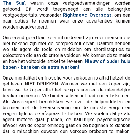
The Sun'
, waarin onze vastgoedvermeldingen worden
getoond. Dit wordt toegevoegd aan alle belangrijke
vastgoedportals, waaronder
Rightmove Overseas
, om een
paar opties te noemen waar onze advertenties kunnen
worden geadverteerd.
Onroerend goed kan zeer intimiderend zijn voor mensen die
niet bekend zijn met de complexiteit ervan. Daarom hebben
we als agent de tools en middelen om shortlistopties te
selecteren die aan de criteria voldoen. We kennen deze markt
en hoe het voltooide artikel te leveren.
Nieuw of ouder huis
kopen - bereken de extra werken!
Onze mentaliteit en filosofie voor verkopen is altijd hetzelfde
gebleven: NIET DRUKKEN. Wanneer we met een koper zijn,
laten we de koper altijd het schip sturen en de uiteindelijke
beslissing nemen. We bieden alleen het pad om er te komen.
Als Area-expert beschikken we over de hulpmiddelen en
bronnen met de levenservaring om de meeste vragen en
vragen tijdens de afspraak te helpen. We voelen dat je als
agent meteen gaat pushen, de natuurlijke psychologische
afweer van de koper omhoog gaat en ze beginnen te denken
dat je misschien gewoon een verkoop probeert te maken.