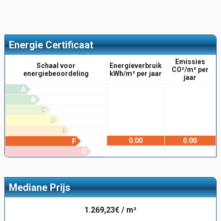
Energie Certificaat
Emissies
Schaal voor
Energieverbruik
CO²/m² per
energiebeoordeling
kWh/m² per jaar
jaar
A
B
C
D
E
0.00
0.00
F
G
Mediane Prijs
1.269,23€ / m²