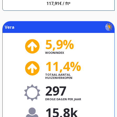
117,91€ / ft²
Vera
5,9%
WOONINDEX
11,4%
TOTAAL AANTAL
HUIZENVERKOPEN
297
DROGE DAGEN PER JAAR
15,8k