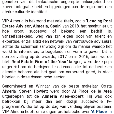
genieten van dit fantastische ongerepte natuurgebied en
zoveel integratie hebben bijgedragen aan de regio met een
sterke culturele identiteit.
VIP Almeria is bekroond met vele titels, zoals
'Leading Real
Estate Adviser, Almeria, Spain'
van 2018, het maakt niet uit
hoe groot, succesvol of bekend een bedrijf is,
vanzelfsprekend, weg van zijn eigen pool van talent en
expertise, er zal altijd een netwerk van vertrouwde adviseurs
achter de schermen aanwezig zijn om de manier waarop het
werkt te informeren, te begeleiden en vorm te geven. Dit is
een aanvulling op de awards, 2017 en in 2016, toen we de
titel
'Real Estate Firm of the Year'
kregen, werd deze prijs
uitgereikt om de bedrijven te erkennen die tot de beste en
slimste behoren als het gaat om onroerend goed, in staat
bloeien in deze dynamische sector.
Genomineerd en Winnaar van de beste makelaar, Costa
Almeria, Steven Howlett werd door Al Place de la Area
uitgeroepen tot de
Almeria Area-expert
. Hij was ook
betrokken bij meer dan een dozijn succesvolle tv-
programma's die tot op de dag van vandaag blijven bestaan.
VIP Almeria heeft onze eigen profielsectie over
'A Place in