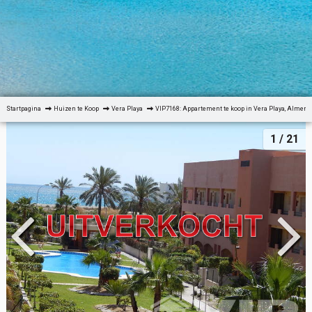
Startpagina
Huizen te Koop
Vera Playa
VIP7168: Appartement te koop in Vera Playa, Almería
1
/ 21