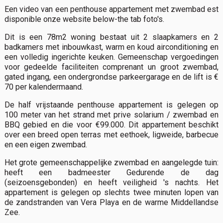
Een video van een penthouse appartement met zwembad est
disponible onze website below-the tab foto's.
Dit is een 78m2 woning bestaat uit 2 slaapkamers en 2
badkamers met inbouwkast, warm en koud airconditioning en
een volledig ingerichte keuken. Gemeenschap vergoedingen
voor gedeelde faciliteiten comprenant un groot zwembad,
gated ingang, een ondergrondse parkeergarage en de lift is €
70 per kalendermaand.
De half vrijstaande penthouse appartement is gelegen op
100 meter van het strand met prive solarium / zwembad en
BBQ gebied en die voor €99.000. Dit appartement beschikt
over een breed open terras met eethoek, ligweide, barbecue
en een eigen zwembad.
Het grote gemeenschappelijke zwembad en aangelegde tuin:
heeft een badmeester Gedurende de dag
(seizoensgebonden) en heeft veiligheid 's nachts. Het
appartement is gelegen op slechts twee minuten lopen van
de zandstranden van Vera Playa en de warme Middellandse
Zee.