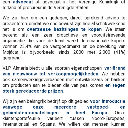
een
advocaat
of advocaat in het Verenigd Koninkrijk of
Ierland of procureur in de Verenigde Staten.
We zijn hier om een gedegen, direct sprekend advies te
presenteren, omdat we ons bewust zijn hoe afschrikwekkend
het is om
overzeese bezittingen te kopen
. We staan
bekend als een zeer proactieve en vooruitstrevende
organisatie die voor de klant werkt. Internationale kopers
vormen 23,4% van de vastgoedmarkt en de bevolking van
Mojácar is bijvoorbeeld sinds 2000 met 2.000 (41%)
gegroeid.
V.I.P Almeria biedt u alle soorten eigenschappen,
variërend
van nieuwbouw tot verkoopmogelijkheden
. We hebben
ook samenwerkingsverbanden met ontwikkelaars en banken
om producten aan te bieden die van pas komen
en tegen
sterk gereduceerde prijzen
.
Wij zijn een belangrijk bedrijf op dit gebied
voor introductie
vanwege onze meerdere vastgoed- en
gebiedstentoonstellingen in heel Europa
. Onze
klantenportefeuille varieert tussen Noord-Europees,
internationaal en Spaans. We willen dat mensen kunnen