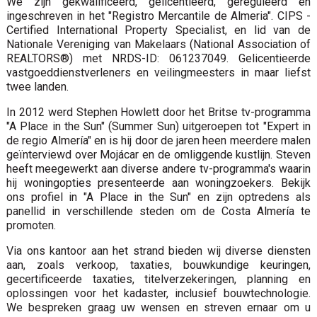
We zijn gekwalificeerd, gelicentieerd, gereguleerd en
ingeschreven in het "Registro Mercantile de Almeria". CIPS -
Certified International Property Specialist, en lid van de
Nationale Vereniging van Makelaars (National Association of
REALTORS®) met NRDS-ID: 061237049. Gelicentieerde
vastgoeddienstverleners en veilingmeesters in maar liefst
twee landen.
In 2012 werd Stephen Howlett door het Britse tv-programma
"A Place in the Sun" (Summer Sun) uitgeroepen tot "Expert in
de regio Almería" en is hij door de jaren heen meerdere malen
geïnterviewd over Mojácar en de omliggende kustlijn. Steven
heeft meegewerkt aan diverse andere tv-programma's waarin
hij woningopties presenteerde aan woningzoekers. Bekijk
ons ​​profiel in "A Place in the Sun" en zijn optredens als
panellid in verschillende steden om de Costa Almería te
promoten.
Via ons kantoor aan het strand bieden wij diverse diensten
aan, zoals verkoop, taxaties, bouwkundige keuringen,
gecertificeerde taxaties, titelverzekeringen, planning en
oplossingen voor het kadaster, inclusief bouwtechnologie.
We bespreken graag uw wensen en streven ernaar om u