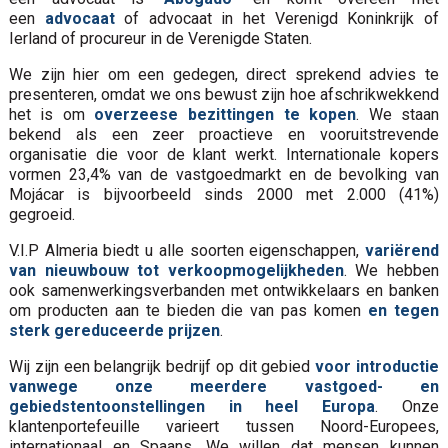
een
advocaat
of advocaat in het Verenigd Koninkrijk of
Ierland of procureur in de Verenigde Staten.
We zijn hier om een gedegen, direct sprekend advies te
presenteren, omdat we ons bewust zijn hoe afschrikwekkend
het is om
overzeese bezittingen te kopen
. We staan
bekend als een zeer proactieve en vooruitstrevende
organisatie die voor de klant werkt. Internationale kopers
vormen 23,4% van de vastgoedmarkt en de bevolking van
Mojácar is bijvoorbeeld sinds 2000 met 2.000 (41%)
gegroeid.
V.I.P Almeria biedt u alle soorten eigenschappen,
variërend
van nieuwbouw tot verkoopmogelijkheden
. We hebben
ook samenwerkingsverbanden met ontwikkelaars en banken
om producten aan te bieden die van pas komen
en tegen
sterk gereduceerde prijzen
.
Wij zijn een belangrijk bedrijf op dit gebied
voor introductie
vanwege onze meerdere vastgoed- en
gebiedstentoonstellingen in heel Europa
. Onze
klantenportefeuille varieert tussen Noord-Europees,
internationaal en Spaans. We willen dat mensen kunnen