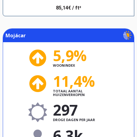
85,14€ / ft²
Mojácar
5,9%
WOONINDEX
11,4%
TOTAAL AANTAL
HUIZENVERKOPEN
297
DROGE DAGEN PER JAAR
6,3k