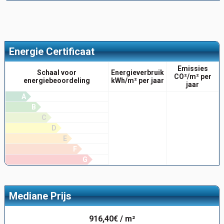
Energie Certificaat
Emissies
Schaal voor
Energieverbruik
CO²/m² per
energiebeoordeling
kWh/m² per jaar
jaar
A
B
C
D
E
F
G
Mediane Prijs
916,40€ / m²