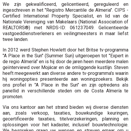
We zijn gekwalificeerd, gelicentieerd, gereguleerd en
ingeschreven in het "Registro Mercantile de Almeria". CIPS -
Certified International Property Specialist, en lid van de
Nationale Vereniging van Makelaars (National Association of
REALTORS®) met NRDS-ID: 061237049. Gelicentieerde
vastgoeddienstverleners en veilingmeesters in maar liefst
twee landen.
In 2012 werd Stephen Howlett door het Britse tv-programma
"A Place in the Sun" (Summer Sun) uitgeroepen tot "Expert in
de regio Almería" en is hij door de jaren heen meerdere malen
geïnterviewd over Mojácar en de omliggende kustlijn. Steven
heeft meegewerkt aan diverse andere tv-programma's waarin
hij woningopties presenteerde aan woningzoekers. Bekijk
ons ​​profiel in "A Place in the Sun" en zijn optredens als
panellid in verschillende steden om de Costa Almería te
promoten.
Via ons kantoor aan het strand bieden wij diverse diensten
aan, zoals verkoop, taxaties, bouwkundige keuringen,
gecertificeerde taxaties, titelverzekeringen, planning en
oplossingen voor het kadaster, inclusief bouwtechnologie.
We bespreken graag uw wensen en streven ernaar om u