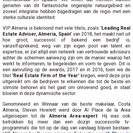
genieten van dit fantastische ongerepte natuurgebied en
zoveel integratie hebben bijgedragen aan de regio met een
sterke culturele identiteit.
VIP Almeria is bekroond met vele titels, zoals
'Leading Real
Estate Adviser, Almeria, Spain'
van 2018, het maakt niet uit
hoe groot, succesvol of bekend een bedrijf is,
vanzelfsprekend, weg van zijn eigen pool van talent en
expertise, er zal altijd een netwerk van vertrouwde adviseurs
achter de schermen aanwezig zijn om de manier waarop het
werkt te informeren, te begeleiden en vorm te geven. Dit is
een aanvulling op de awards, 2017 en in 2016, toen we de
titel
'Real Estate Firm of the Year'
kregen, werd deze prijs
uitgereikt om de bedrijven te erkennen die tot de beste en
slimste behoren als het gaat om onroerend goed, in staat
bloeien in deze dynamische sector.
Genomineerd en Winnaar van de beste makelaar, Costa
Almeria, Steven Howlett werd door Al Place de la Area
uitgeroepen tot de
Almeria Area-expert
. Hij was ook
betrokken bij meer dan een dozijn succesvolle tv-
programma's die tot op de dag van vandaag blijven bestaan.