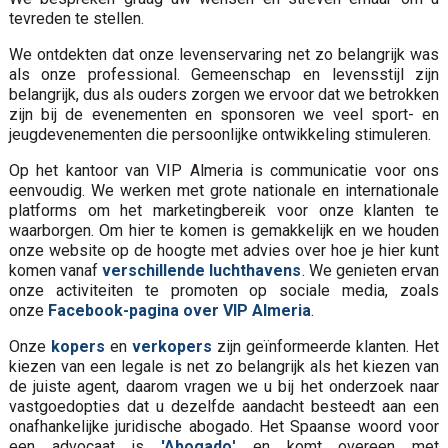
tevreden te stellen.
We ontdekten dat onze levenservaring net zo belangrijk was
als onze professional. Gemeenschap en levensstijl zijn
belangrijk, dus als ouders zorgen we ervoor dat we betrokken
zijn bij de evenementen en sponsoren we veel sport- en
jeugdevenementen die persoonlijke ontwikkeling stimuleren.
Op het kantoor van VIP Almeria is communicatie voor ons
eenvoudig. We werken met grote nationale en internationale
platforms om het marketingbereik voor onze klanten te
waarborgen. Om hier te komen is gemakkelijk en we houden
onze website op de hoogte met advies over hoe je hier kunt
komen vanaf
verschillende luchthavens
. We genieten ervan
onze activiteiten te promoten op sociale media, zoals
onze
Facebook-pagina over VIP Almeria
.
Onze
kopers
en
verkopers
zijn geïnformeerde klanten. Het
kiezen van een legale is net zo belangrijk als het kiezen van
de juiste agent, daarom vragen we u bij het onderzoek naar
vastgoedopties dat u dezelfde aandacht besteedt aan een
onafhankelijke juridische abogado. Het Spaanse woord voor
een advocaat is
'Abogado
'
en komt overeen met