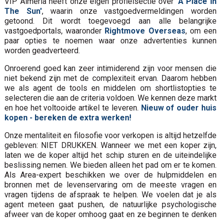
VIP Almeria heeft onze eigen profielsectie over
'A Place in
The Sun'
, waarin onze vastgoedvermeldingen worden
getoond. Dit wordt toegevoegd aan alle belangrijke
vastgoedportals, waaronder
Rightmove Overseas
, om een
paar opties te noemen waar onze advertenties kunnen
worden geadverteerd.
Onroerend goed kan zeer intimiderend zijn voor mensen die
niet bekend zijn met de complexiteit ervan. Daarom hebben
we als agent de tools en middelen om shortlistopties te
selecteren die aan de criteria voldoen. We kennen deze markt
en hoe het voltooide artikel te leveren.
Nieuw of ouder huis
kopen - bereken de extra werken!
Onze mentaliteit en filosofie voor verkopen is altijd hetzelfde
gebleven: NIET DRUKKEN. Wanneer we met een koper zijn,
laten we de koper altijd het schip sturen en de uiteindelijke
beslissing nemen. We bieden alleen het pad om er te komen.
Als Area-expert beschikken we over de hulpmiddelen en
bronnen met de levenservaring om de meeste vragen en
vragen tijdens de afspraak te helpen. We voelen dat je als
agent meteen gaat pushen, de natuurlijke psychologische
afweer van de koper omhoog gaat en ze beginnen te denken