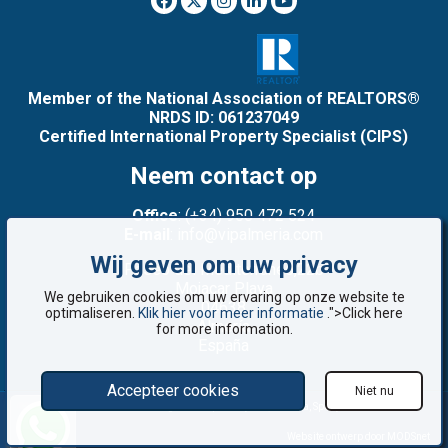
Member of the National Association of REALTORS®
NRDS ID: 061237049
Certified International Property Specialist (CIPS)
Neem contact op
Office
: (+34) 950 472 524
E-mail
: info@vipalmeria.com
Wij geven om uw privacy
Paseo del Mediterráneo,22b
Mojacar Playa
We gebruiken cookies om uw ervaring op onze website te
04638
optimaliseren.
Klik hier voor meer informatie
.">Click here
Almería
for more information.
España
Accepteer cookies
Niet nu
©2008 - 2026 VIP Almería: Woningen te koop in Mojácar, Almería, Spanje
Website ontwerp door MODSnet