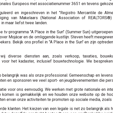
esionales Europeos met associatienummer 3651 en tevens gekozen
eguleerd en ingeschreven in het "Registro Mercantile de Almeri
eniging van Makelaars (National Association of REALTORS®
in maar liefst twee landen.
 tv-programma "A Place in the Sun" (Summer Sun) uitgeroepen to
over Mojácar en de omliggende kustlijn. Steven heeft meegewer
ers. Bekijk ons ​​profiel in "A Place in the Sun" en zijn optrede
ij diverse diensten aan, zoals verkoop, taxaties, bouwkund
en voor het kadaster, inclusief bouwtechnologie. We bespre
 belangrijk was als onze professional. Gemeenschap en levenssti
nten en sponsoren we veel sport- en jeugdevenementen die perso
atie voor ons eenvoudig. We werken met grote nationale en inte
te komen is gemakkelijk en we houden onze website op de hoo
ten ervan onze activiteiten te promoten op sociale media, zoal
rde klanten. Het kiezen van een legale is net zo belangrijk als 