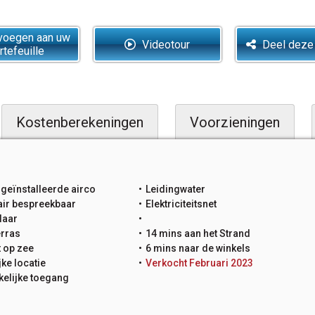
oegen aan uw
Videotour
Deel deze
rtefeuille
Kostenberekeningen
Voorzieningen
geïnstalleerde airco
Leidingwater
air bespreekbaar
Elektriciteitsnet
laar
erras
14 mins aan het Strand
t op zee
6 mins naar de winkels
jke locatie
Verkocht Februari 2023
elijke toegang