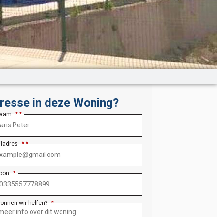
eresse in deze Woning?
Naam
*
iladres
*
foon
*
können wir helfen?
*