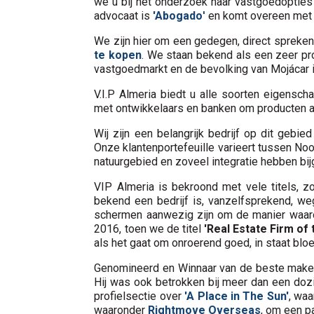
we u bij het onderzoek naar vastgoedopties
advocaat is
'Abogado
'
en komt overeen met
We zijn hier om een gedegen, direct spreke
te kopen
. We staan bekend als een zeer pro
vastgoedmarkt en de bevolking van Mojácar 
V.I.P Almeria biedt u alle soorten eigensch
met ontwikkelaars en banken om producten 
Wij zijn een belangrijk bedrijf op dit gebie
Onze klantenportefeuille varieert tussen No
natuurgebied en zoveel integratie hebben bijg
VIP Almeria is bekroond met vele titels, z
bekend een bedrijf is, vanzelfsprekend, weg
schermen aanwezig zijn om de manier waarop
2016, toen we de titel
'Real Estate Firm of 
als het gaat om onroerend goed, in staat blo
Genomineerd en Winnaar van de beste makela
Hij was ook betrokken bij meer dan een dozi
profielsectie over
'A Place in The Sun'
, wa
waaronder
Rightmove Overseas
, om een p