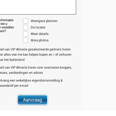
nformatie
Weergave plannen
 we u
r vertellen
De locatie
huis?:
Meer details
More photos
 wil van VIP Almería geselecteerde partners horen
er alles wat me kan helpen kopen en / of verhuren
ar het buitenland
 wil van VIP Almería horen over overzeese koopjes,
ieuws, aanbiedingen en advies
ntvang een wekelijkse eigendomsmelding &
euwsbrief per e-mail
Aanvraag