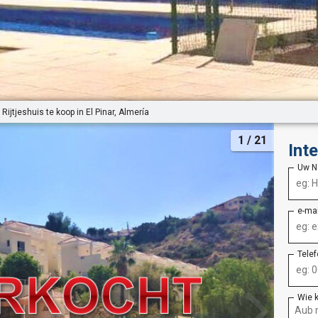
Rijtjeshuis te koop in El Pinar, Almería
1
/ 21
Int
Uw 
e-ma
Tele
Wie 