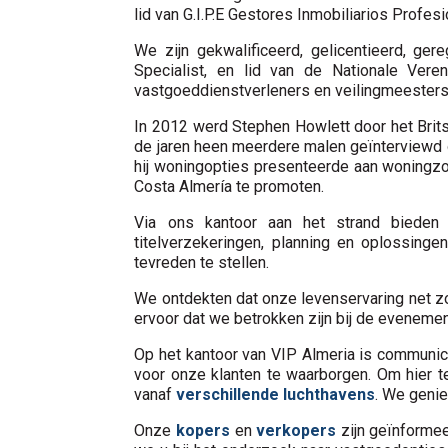
lid van G.I.P.E Gestores Inmobiliarios Prof
We zijn gekwalificeerd, gelicentieerd, ger
Specialist, en lid van de Nationale Ver
vastgoeddienstverleners en veilingmeesters 
In 2012 werd Stephen Howlett door het Britse
de jaren heen meerdere malen geïnterviewd 
hij woningopties presenteerde aan woningzoek
Costa Almería te promoten.
Via ons kantoor aan het strand bieden w
titelverzekeringen, planning en oplossing
tevreden te stellen.
We ontdekten dat onze levenservaring net zo
ervoor dat we betrokken zijn bij de eveneme
Op het kantoor van VIP Almeria is communic
voor onze klanten te waarborgen. Om hier 
vanaf
verschillende luchthavens
. We genie
Onze
kopers
en
verkopers
zijn geïnformee