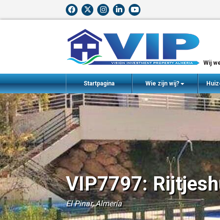
Wij we
Startpagina
Wie zijn wij?
Huiz
VIP7797: Rijtjesh
El Pinar, Almería