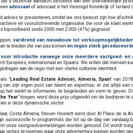
 dat u dezelfde aandacht besteedt aan een onafhankelijke jur
 een
advocaat
of advocaat in het Verenigd Koninkrijk of Ierland 
nd advies te presenteren, omdat we ons bewust zijn hoe afschr
actieve en vooruitstrevende organisatie die voor de klant werk
is bijvoorbeeld sinds 2000 met 2.000 (41%) gegroeid.
appen,
variërend van nieuwbouw tot verkoopmogelijkhede
aan te bieden die van pas komen
en tegen sterk gereduceerde
d
voor introductie vanwege onze meerdere vastgoed- en g
ord-Europees, internationaal en Spaans. We willen dat mensen ku
edragen aan de regio met een sterke culturele identiteit.
oals
'Leading Real Estate Adviser, Almeria, Spain'
van 2018,
 van zijn eigen pool van talent en expertise, er zal altijd ee
 het werkt te informeren, te begeleiden en vorm te geven. Dit
the Year'
kregen, werd deze prijs uitgereikt om de bedrijven te
eien in deze dynamische sector.
ar, Costa Almeria, Steven Howlett werd door Al Place de la Ar
jn succesvolle tv-programma's die tot op de dag van vandaag b
arin onze vastgoedvermeldingen worden getoond. Dit wordt toege
aar opties te noemen waar onze advertenties kunnen worden ge