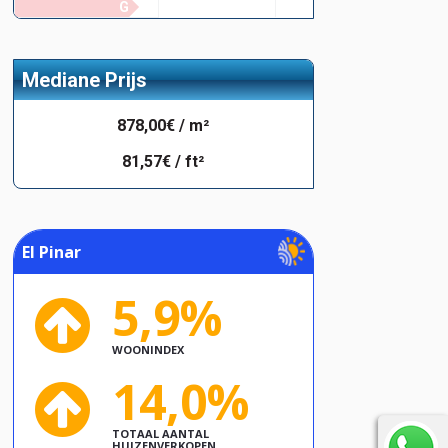
G
Mediane Prijs
878,00€ / m²
81,57€ / ft²
El Pinar
5,9%
WOONINDEX
14,0%
TOTAAL AANTAL
HUIZENVERKOPEN