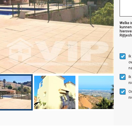
Welke i
kunnen
hierove
Rijtjes
Ik
ov
na
Ik
n
O
ni