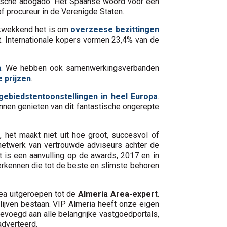
idische abogado. Het Spaanse woord voor een
of procureur in de Verenigde Staten.
ikwekkend het is om
overzeese bezittingen
t. Internationale kopers vormen 23,4% van de
n
. We hebben ook samenwerkingsverbanden
 prijzen
.
ebiedstentoonstellingen in heel Europa
.
nnen genieten van dit fantastische ongerepte
 het maakt niet uit hoe groot, succesvol of
n netwerk van vertrouwde adviseurs achter de
 is een aanvulling op de awards, 2017 en in
 erkennen die tot de beste en slimste behoren
ea uitgeroepen tot de
Almeria Area-expert
.
lijven bestaan. VIP Almeria heeft onze eigen
voegd aan alle belangrijke vastgoedportals,
adverteerd.