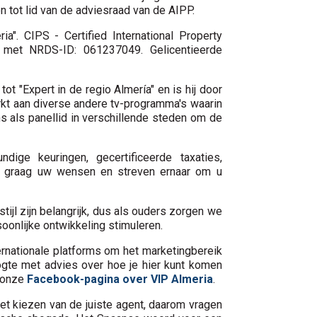
 tot lid van de adviesraad van de AIPP.
a". CIPS - Certified International Property
) met NRDS-ID: 061237049. Gelicentieerde
t "Expert in de regio Almería" en is hij door
kt aan diverse andere tv-programma's waarin
ns als panellid in verschillende steden om de
ige keuringen, gecertificeerde taxaties,
ken graag uw wensen en streven ernaar om u
jl zijn belangrijk, dus als ouders zorgen we
onlijke ontwikkeling stimuleren.
rnationale platforms om het marketingbereik
gte met advies over hoe je hier kunt komen
s onze
Facebook-pagina over VIP Almeria
.
het kiezen van de juiste agent, daarom vragen