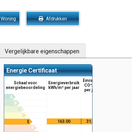
 Woning
Afdrukken
Vergelijkbare eigenschappen
Energie Certificaat
Emissies
Schaal voor
Energieverbruik
CO²/m²
energiebeoordeling
kWh/m² per jaar
per jaar
A
B
C
D
163.00
31.00
E
F