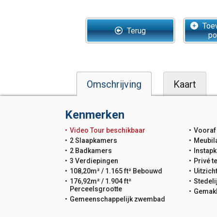
Toev
Terug
po
Omschrijving
Kaart
Kenmerken
Video Tour beschikbaar
Vooraf 
2 Slaapkamers
Meubil
2 Badkamers
Instapk
3 Verdiepingen
Privé t
108,20m² / 1.165 ft² Bebouwd
Uitzich
176,92m² / 1.904 ft²
Stedeli
Perceelsgrootte
Gemakk
Gemeenschappelijk zwembad