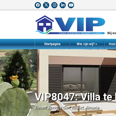
Wij we
Startpagina
Wie zijn wij?
Huiz
VIP8047: Villa te
Desert Springs Golf Resort, Almería