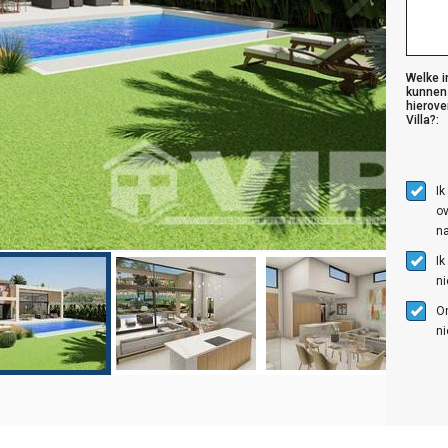
Welke i
kunnen
hierove
Villa?:
Ik
ov
na
Ik
n
O
ni