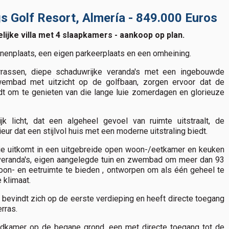
ngs Golf Resort, Almería - 849.000 Euros
lijke villa met 4 slaapkamers - aankoop op plan.
nenplaats, een eigen parkeerplaats en een omheining.
rrassen, diepe schaduwrijke veranda's met een ingebouwde
wembad met uitzicht op de golfbaan, zorgen ervoor dat de
dt om te genieten van die lange luie zomerdagen en glorieuze
ijk licht, dat een algeheel gevoel van ruimte uitstraalt, de
eur dat een stijlvol huis met een moderne uitstraling biedt.
ie uitkomt in een uitgebreide open woon-/eetkamer en keuken
te veranda's, eigen aangelegde tuin en zwembad om meer dan 93
on- en eetruimte te bieden , ontworpen om als één geheel te
 klimaat.
evindt zich op de eerste verdieping en heeft directe toegang
erras.
adkamer op de begane grond, een met directe toegang tot de