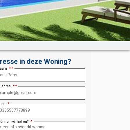
eresse in deze Woning?
Naam
*
iladres
*
foon
*
können wir helfen?
*