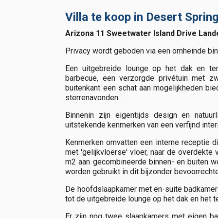
Villa te koop in Desert Spri
Arizona 11 Sweetwater Island Drive Lande
Privacy wordt geboden via een omheinde bin
Een uitgebreide lounge op het dak en te
barbecue, een verzorgde privétuin met z
buitenkant een schat aan mogelijkheden bie
sterrenavonden. .
Binnenin zijn eigentijds design en natuurl
uitstekende kenmerken van een verfijnd interi
Kenmerken omvatten een interne receptie d
met 'gelijkvloerse' vloer, naar de overdek
m2 aan gecombineerde binnen- en buiten wo
worden gebruikt in dit bijzonder bevoorrechte
De hoofdslaapkamer met en-suite badkamer b
tot de uitgebreide lounge op het dak en het t
Er zijn nog twee slaapkamers met eigen b