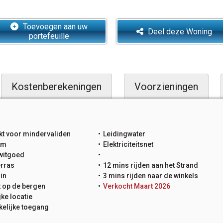
Toevoegen aan uw
Deel deze Woning
portefeuille
Kostenberekeningen
Voorzieningen
kt voor mindervaliden
Leidingwater
um
Elektriciteitsnet
 witgoed
erras
12 mins rijden aan het Strand
uin
3 mins rijden naar de winkels
t op de bergen
Verkocht Maart 2026
jke locatie
elijke toegang