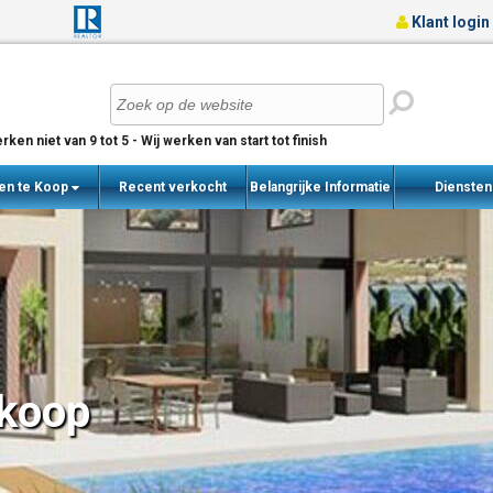
Klant login
rken niet van 9 tot 5 - Wij werken van start tot finish
en te Koop
Recent verkocht
Belangrijke Informatie
Dienste
woningen
 koop