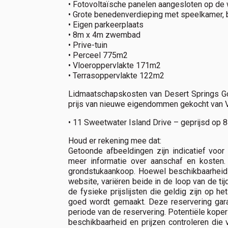
• Fotovoltaïsche panelen aangesloten op de
• Grote benedenverdieping met speelkamer, b
• Eigen parkeerplaats
• 8m x 4m zwembad
• Prive-tuin
• Perceel 775m2
• Vloeroppervlakte 171m2
• Terrasoppervlakte 122m2
Lidmaatschapskosten van Desert Springs Gol
prijs van nieuwe eigendommen gekocht van VI
• 11 Sweetwater Island Drive – geprijsd op 
Houd er rekening mee dat:
Getoonde afbeeldingen zijn indicatief voor
meer informatie over aanschaf en koste
grondstukaankoop. Hoewel beschikbaarheid 
website, variëren beide in de loop van de tij
de fysieke prijslijsten die geldig zijn op
goed wordt gemaakt. Deze reservering gara
periode van de reservering. Potentiële kop
beschikbaarheid en prijzen controleren die 