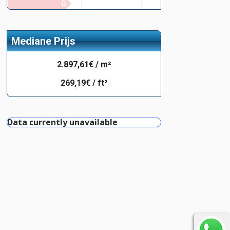
G
Mediane Prijs
2.897,61€ / m²
269,19€ / ft²
Data currently unavailable