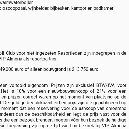
 warmwaterboiler
ioscoopzaal, wijnkelder, bijkeuken, kantoor en badkamer
f Club voor niet-ingezeten Resortleden zijn inbegrepen in de
P Almeria als resortpartner.
849.000 euro of alleen bouwgrond is 213.750 euro
 een voltooid eigendom. Prijzen zijn exclusief BTW/IVA; voor
n. Het is 10% voor een nieuwbouwaankoop of 21% voor een
en prijzen correct waren op het moment van plaatsing op de
d. De geldige beschikbaarheid en prijs zijn die gepubliceerd op
 het moment dat een reservering voor de aankoop van onroerend
ndeert dan de beschikbaarheid en legt de prijs vast voor de
ers die een bezoek brengen, moeten vóór hun bezoek de huidige
van toepassing zijn op de tijd van hun bezoek bij VIP Almeria