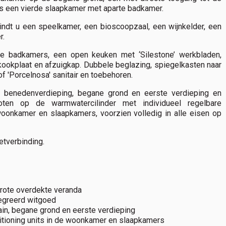
s een vierde slaapkamer met aparte badkamer.
ndt u een speelkamer, een bioscoopzaal, een wijnkelder, een
r.
de badkamers, een open keuken met ‘Silestone’ werkbladen,
kookplaat en afzuigkap. Dubbele beglazing, spiegelkasten naar
 'Porcelnosa' sanitair en toebehoren.
 benedenverdieping, begane grond en eerste verdieping en
loten op de warmwatercilinder met individueel regelbare
oonkamer en slaapkamers, voorzien volledig in alle eisen op
etverbinding.
rote overdekte veranda
egreerd witgoed
ain, begane grond en eerste verdieping
itioning units in de woonkamer en slaapkamers