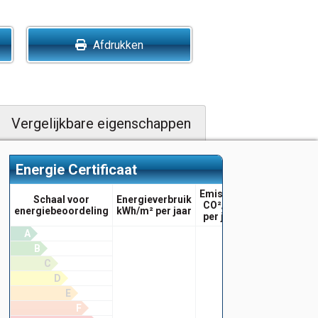
Afdrukken
Vergelijkbare eigenschappen
Energie Certificaat
Emissies
Schaal voor
Energieverbruik
CO²/m²
energiebeoordeling
kWh/m² per jaar
per jaar
A
B
C
D
E
F