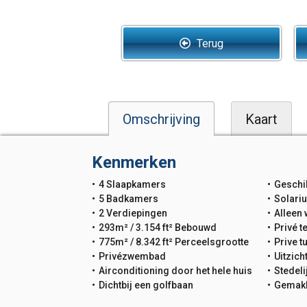
Terug
Omschrijving
Kaart
Kenmerken
4 Slaapkamers
Geschi
5 Badkamers
Solari
2 Verdiepingen
Alleen
293m² / 3.154 ft² Bebouwd
Privé t
775m² / 8.342 ft² Perceelsgrootte
Prive t
Privézwembad
Uitzich
Airconditioning door het hele huis
Stedeli
Dichtbij een golfbaan
Gemakk