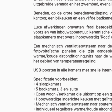
uitgebreide veranda en het zwembad, evenal
Beneden, op de grote benedenverdieping, vi
kantoor, een bijkeuken en een vijfde badkame
Luxe afwerkingen omvatten; fraai betegel
voorzien van inbouwapparatuur, keramische 
slaapkamers met overal hoogwaardig 'Roca' of
Een mechanisch ventilatiesysteem naar de
fotovoltaïsche panelen die zijn aanges
warme/koude airconditioningunits naar de w
het gebied van temperatuurregeling.
USB-poorten in alle kamers met snelle intern
Specificatie voorbeelden:
• 4 slaapkamers
• 5 badkamers, 3 en-suite
• Open woon-/eetkamer die uitkomt op een g
• Hoogwaardige ingerichte keuken met geïnt
• Mechanisch ventilatiesysteem naar souterr
• Individueel regelbare warme/koude aircond