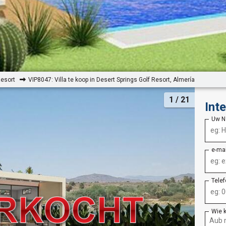
Resort
VIP8047: Villa te koop in Desert Springs Golf Resort, Almería
1
/ 21
Int
Uw 
e-ma
Tele
Wie 