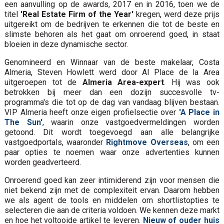
een aanvulling op de awards, 2017 en in 2016, toen we de
titel
'Real Estate Firm of the Year'
kregen, werd deze prijs
uitgereikt om de bedrijven te erkennen die tot de beste en
slimste behoren als het gaat om onroerend goed, in staat
bloeien in deze dynamische sector.
Genomineerd en Winnaar van de beste makelaar, Costa
Almeria, Steven Howlett werd door Al Place de la Area
uitgeroepen tot de
Almeria Area-expert
. Hij was ook
betrokken bij meer dan een dozijn succesvolle tv-
programma's die tot op de dag van vandaag blijven bestaan.
VIP Almeria heeft onze eigen profielsectie over
'A Place in
The Sun'
, waarin onze vastgoedvermeldingen worden
getoond. Dit wordt toegevoegd aan alle belangrijke
vastgoedportals, waaronder
Rightmove Overseas
, om een
paar opties te noemen waar onze advertenties kunnen
worden geadverteerd.
Onroerend goed kan zeer intimiderend zijn voor mensen die
niet bekend zijn met de complexiteit ervan. Daarom hebben
we als agent de tools en middelen om shortlistopties te
selecteren die aan de criteria voldoen. We kennen deze markt
en hoe het voltooide artikel te leveren.
Nieuw of ouder huis