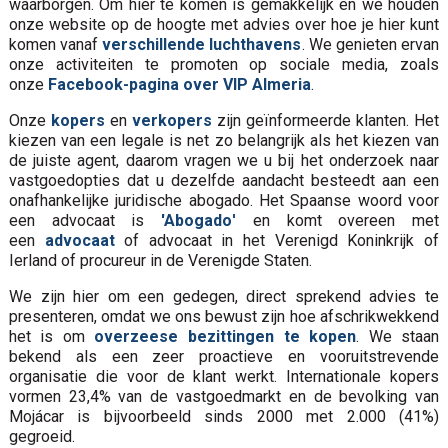
waarborgen. Om hier te komen is gemakkelijk en we houden
onze website op de hoogte met advies over hoe je hier kunt
komen vanaf
verschillende luchthavens
. We genieten ervan
onze activiteiten te promoten op sociale media, zoals
onze
Facebook-pagina over VIP Almeria
.
Onze
kopers
en
verkopers
zijn geïnformeerde klanten. Het
kiezen van een legale is net zo belangrijk als het kiezen van
de juiste agent, daarom vragen we u bij het onderzoek naar
vastgoedopties dat u dezelfde aandacht besteedt aan een
onafhankelijke juridische abogado. Het Spaanse woord voor
een advocaat is
'Abogado
'
en komt overeen met
een
advocaat
of advocaat in het Verenigd Koninkrijk of
Ierland of procureur in de Verenigde Staten.
We zijn hier om een gedegen, direct sprekend advies te
presenteren, omdat we ons bewust zijn hoe afschrikwekkend
het is om
overzeese bezittingen te kopen
. We staan
bekend als een zeer proactieve en vooruitstrevende
organisatie die voor de klant werkt. Internationale kopers
vormen 23,4% van de vastgoedmarkt en de bevolking van
Mojácar is bijvoorbeeld sinds 2000 met 2.000 (41%)
gegroeid.