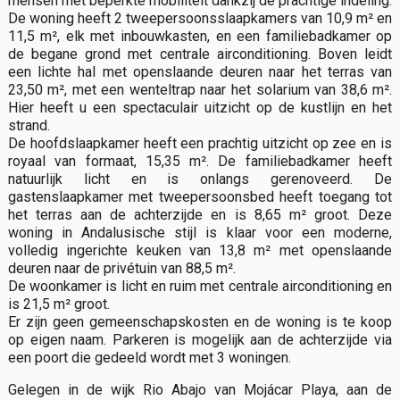
mensen met beperkte mobiliteit dankzij de prachtige indeling.
De woning heeft 2 tweepersoonsslaapkamers van 10,9 m² en
11,5 m², elk met inbouwkasten, en een familiebadkamer op
de begane grond met centrale airconditioning. Boven leidt
een lichte hal met openslaande deuren naar het terras van
23,50 m², met een wenteltrap naar het solarium van 38,6 m².
Hier heeft u een spectaculair uitzicht op de kustlijn en het
strand.
De hoofdslaapkamer heeft een prachtig uitzicht op zee en is
royaal van formaat, 15,35 m². De familiebadkamer heeft
natuurlijk licht en is onlangs gerenoveerd. De
gastenslaapkamer met tweepersoonsbed heeft toegang tot
het terras aan de achterzijde en is 8,65 m² groot. Deze
woning in Andalusische stijl is klaar voor een moderne,
volledig ingerichte keuken van 13,8 m² met openslaande
deuren naar de privétuin van 88,5 m².
De woonkamer is licht en ruim met centrale airconditioning en
is 21,5 m² groot.
Er zijn geen gemeenschapskosten en de woning is te koop
op eigen naam. Parkeren is mogelijk aan de achterzijde via
een poort die gedeeld wordt met 3 woningen.
Gelegen in de wijk Rio Abajo van Mojácar Playa, aan de