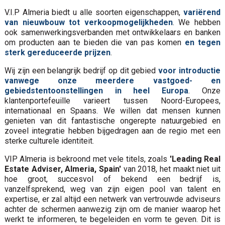
V.I.P Almeria biedt u alle soorten eigenschappen,
variërend
van nieuwbouw tot verkoopmogelijkheden
. We hebben
ook samenwerkingsverbanden met ontwikkelaars en banken
om producten aan te bieden die van pas komen
en tegen
sterk gereduceerde prijzen
.
Wij zijn een belangrijk bedrijf op dit gebied
voor introductie
vanwege onze meerdere vastgoed- en
gebiedstentoonstellingen in heel Europa
. Onze
klantenportefeuille varieert tussen Noord-Europees,
internationaal en Spaans. We willen dat mensen kunnen
genieten van dit fantastische ongerepte natuurgebied en
zoveel integratie hebben bijgedragen aan de regio met een
sterke culturele identiteit.
VIP Almeria is bekroond met vele titels, zoals
'Leading Real
Estate Adviser, Almeria, Spain'
van 2018, het maakt niet uit
hoe groot, succesvol of bekend een bedrijf is,
vanzelfsprekend, weg van zijn eigen pool van talent en
expertise, er zal altijd een netwerk van vertrouwde adviseurs
achter de schermen aanwezig zijn om de manier waarop het
werkt te informeren, te begeleiden en vorm te geven. Dit is