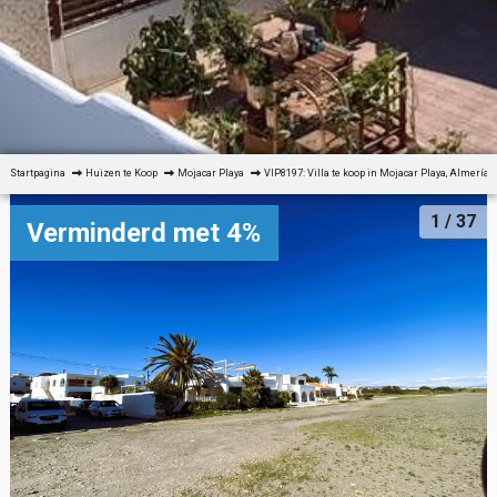
Startpagina
Huizen te Koop
Mojacar Playa
VIP8197: Villa te koop in Mojacar Playa, Almería
1
/ 37
Verminderd met 4%