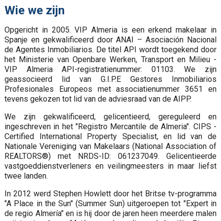
Wie we zijn
Opgericht in 2005. VIP Almeria is een erkend makelaar in
Spanje en gekwalificeerd door ANAI – Asociación Nacional
de Agentes Inmobiliarios. De titel API wordt toegekend door
het Ministerie van Openbare Werken, Transport en Milieu -
VIP Almeria API-registratienummer: 01103. We zijn
geassocieerd lid van G.I.P.E Gestores Inmobiliarios
Profesionales Europeos met associatienummer 3651 en
tevens gekozen tot lid van de adviesraad van de AIPP.
We zijn gekwalificeerd, gelicentieerd, gereguleerd en
ingeschreven in het "Registro Mercantile de Almeria". CIPS -
Certified International Property Specialist, en lid van de
Nationale Vereniging van Makelaars (National Association of
REALTORS®) met NRDS-ID: 061237049. Gelicentieerde
vastgoeddienstverleners en veilingmeesters in maar liefst
twee landen.
In 2012 werd Stephen Howlett door het Britse tv-programma
"A Place in the Sun" (Summer Sun) uitgeroepen tot "Expert in
de regio Almería" en is hij door de jaren heen meerdere malen