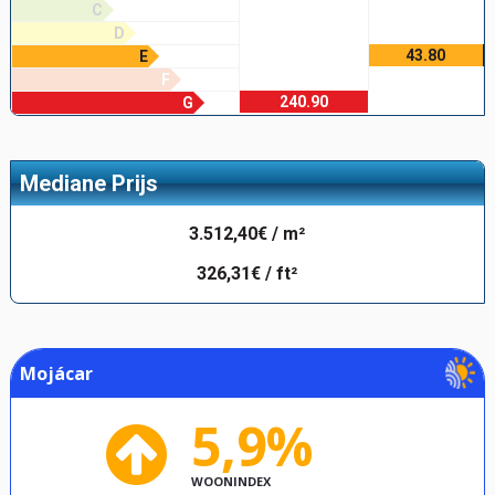
C
D
43.80
E
F
240.90
G
Mediane Prijs
3.512,40€ / m²
326,31€ / ft²
Mojácar
5,9%
WOONINDEX