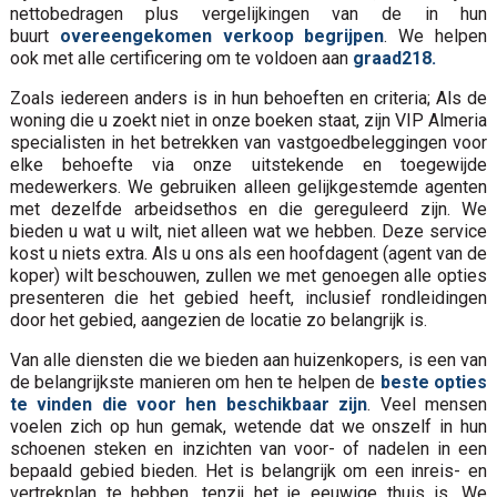
nettobedragen plus vergelijkingen van de in hun
buurt
overeengekomen verkoop begrijpen
. We helpen
ook met alle certificering om te voldoen aan
graad218.
Zoals iedereen anders is in hun behoeften en criteria; Als de
woning die u zoekt niet in onze boeken staat, zijn VIP Almeria
specialisten in het betrekken van vastgoedbeleggingen voor
elke behoefte via onze uitstekende en toegewijde
medewerkers. We gebruiken alleen gelijkgestemde agenten
met dezelfde arbeidsethos en die gereguleerd zijn. We
bieden u wat u wilt, niet alleen wat we hebben. Deze service
kost u niets extra. Als u ons als een hoofdagent (agent van de
koper) wilt beschouwen, zullen we met genoegen alle opties
presenteren die het gebied heeft, inclusief rondleidingen
door het gebied, aangezien de locatie zo belangrijk is.
Van alle diensten die we bieden aan huizenkopers, is een van
de belangrijkste manieren om hen te helpen de
beste opties
te vinden die voor hen beschikbaar zijn
. Veel mensen
voelen zich op hun gemak, wetende dat we onszelf in hun
schoenen steken en inzichten van voor- of nadelen in een
bepaald gebied bieden. Het is belangrijk om een inreis- en
vertrekplan te hebben, tenzij het je eeuwige thuis is. We