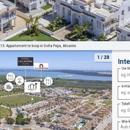
13: Appartement te koop in Doña Pepa, Alicante
1
/ 28
Int
Uw 
e-ma
Tele
Wie 