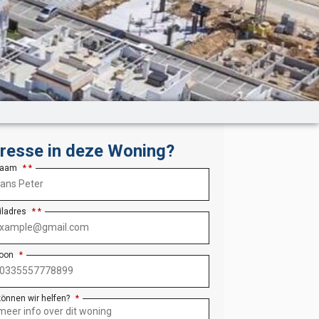
eresse in deze Woning?
Naam
*
iladres
*
foon
*
können wir helfen?
*