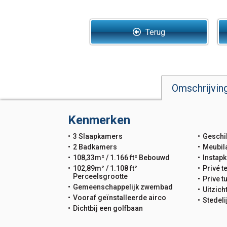
Terug
Omschrijvin
Kenmerken
3 Slaapkamers
Geschi
2 Badkamers
Meubil
108,33m² / 1.166 ft² Bebouwd
Instapk
102,89m² / 1.108 ft²
Privé t
Perceelsgrootte
Prive t
Gemeenschappelijk zwembad
Uitzich
Vooraf geïnstalleerde airco
Stedeli
Dichtbij een golfbaan