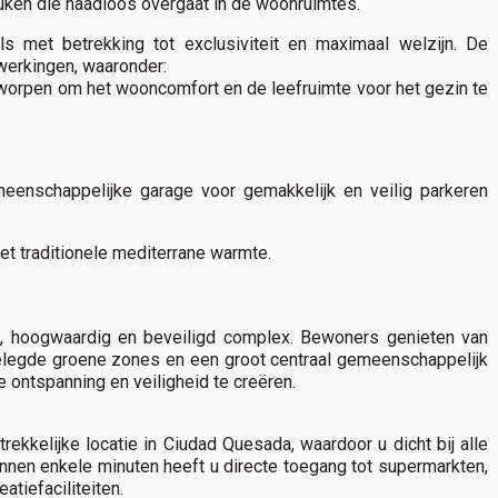
uken die naadloos overgaat in de woonruimtes.
s met betrekking tot exclusiviteit en maximaal welzijn. De
werkingen, waaronder:
tworpen om het wooncomfort en de leefruimte voor het gezin te
.
eenschappelijke garage voor gemakkelijk en veilig parkeren
met traditionele mediterrane warmte.
é, hoogwaardig en beveiligd complex. Bewoners genieten van
gelegde groene zones en een groot centraal gemeenschappelijk
 ontspanning en veiligheid te creëren.
ekkelijke locatie in Ciudad Quesada, waardoor u dicht bij alle
innen enkele minuten heeft u directe toegang tot supermarkten,
atiefaciliteiten.