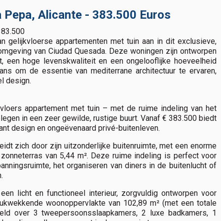
 Pepa, Alicante - 383.500 Euros
383.500
n gelijkvloerse appartementen met tuin aan in dit exclusieve,
omgeving van Ciudad Quesada. Deze woningen zijn ontworpen
, een hoge levenskwaliteit en een ongelooflijke hoeveelheid
ans om de essentie van mediterrane architectuur te ervaren,
l design.
kvloers appartement met tuin – met de ruime indeling van het
gen in een zeer gewilde, rustige buurt. Vanaf € 383.500 biedt
ant design en ongeëvenaard privé-buitenleven.
idt zich door zijn uitzonderlijke buitenruimte, met een enorme
 zonneterras van 5,44 m². Deze ruime indeling is perfect voor
anningsruimte, het organiseren van diners in de buitenlucht of
.
n licht en functioneel interieur, zorgvuldig ontworpen voor
drukwekkende woonoppervlakte van 102,89 m² (met een totale
eeld over 3 tweepersoonsslaapkamers, 2 luxe badkamers, 1