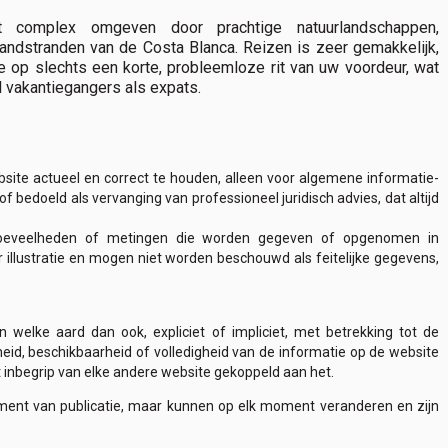
t complex omgeven door prachtige natuurlandschappen,
dstranden van de Costa Blanca. Reizen is zeer gemakkelijk,
te op slechts een korte, probleemloze rit van uw voordeur, wat
 vakantiegangers als expats.
site actueel en correct te houden, alleen voor algemene informatie-
bedoeld als vervanging van professioneel juridisch advies, dat altijd
n, hoeveelheden of metingen die worden gegeven of opgenomen in
r illustratie en mogen niet worden beschouwd als feitelijke gegevens,
 welke aard dan ook, expliciet of impliciet, met betrekking tot de
heid, beschikbaarheid of volledigheid van de informatie op de website
met inbegrip van elke andere website gekoppeld aan het.
oment van publicatie, maar kunnen op elk moment veranderen en zijn