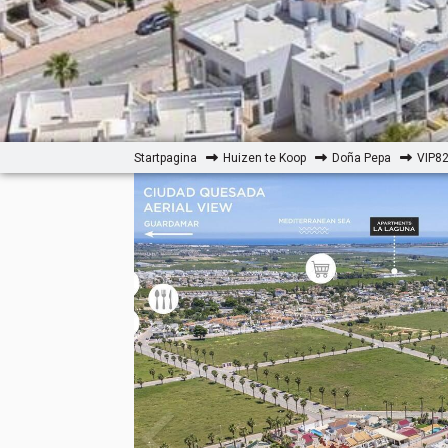
Startpagina
Huizen te Koop
Doña Pepa
VIP82