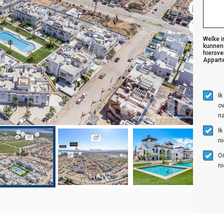
Welke i
kunnen
hierove
Appart
Ik
ov
na
Ik
n
O
ni