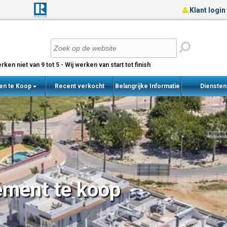
Klant login
rken niet van 9 tot 5 - Wij werken van start tot finish
en te Koop
Recent verkocht
Belangrijke Informatie
Dienste
woningen
ement te koop