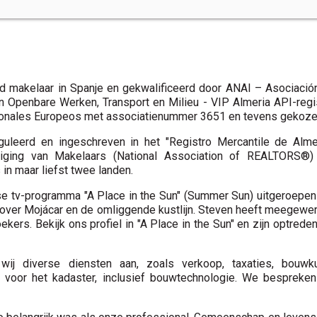
d makelaar in Spanje en gekwalificeerd door ANAI – Asociación
n Openbare Werken, Transport en Milieu - VIP Almeria API-reg
esionales Europeos met associatienummer 3651 en tevens gekozen
eguleerd en ingeschreven in het "Registro Mercantile de Almeri
eniging van Makelaars (National Association of REALTORS®
in maar liefst twee landen.
 tv-programma "A Place in the Sun" (Summer Sun) uitgeroepen to
over Mojácar en de omliggende kustlijn. Steven heeft meegewer
ers. Bekijk ons ​​profiel in "A Place in the Sun" en zijn optrede
ij diverse diensten aan, zoals verkoop, taxaties, bouwkund
en voor het kadaster, inclusief bouwtechnologie. We bespre