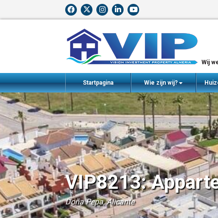
Wij we
Startpagina
Wie zijn wij?
Huiz
VIP8213: Appart
Doña Pepa, Alicante