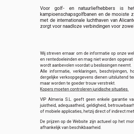
Voor golf- en natuurliefhebbers is he
kampioenschapsgolfbanen en de mooiste zan
met de internationale luchthaven van Alican
zorgt voor naadloze verbindingen voor zowel
Wij streven ernaar om de informatie op onze web
en rentedoeleinden en mag niet worden opgevat of 
wordt aanbevolen voordat u beslissingen neemt.
Alle informatie, verklaringen, beschrijvinge
dergelijke verkoopgegevens dienen uitsluitend te
maar worden te goeder trouw verstrekt.
Kopers moeten controleren juridische situaties.
VIP Almeria S.L. geeft geen enkele garantie van
juistheid, adequaatheid, geldigheid, betrouwbaar
of mobiele applicaties, hetzij direct of indirect 
De prijzen op de Website zijn actueel op het m
afhankelijk van beschikbaarheid.