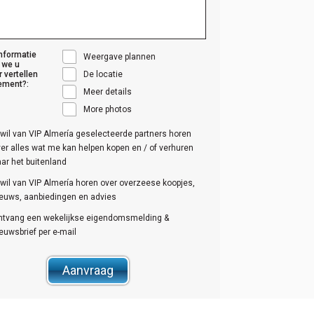
nformatie
Weergave plannen
 we u
r vertellen
De locatie
ement?:
Meer details
More photos
 wil van VIP Almería geselecteerde partners horen
er alles wat me kan helpen kopen en / of verhuren
ar het buitenland
 wil van VIP Almería horen over overzeese koopjes,
ieuws, aanbiedingen en advies
ntvang een wekelijkse eigendomsmelding &
euwsbrief per e-mail
Aanvraag