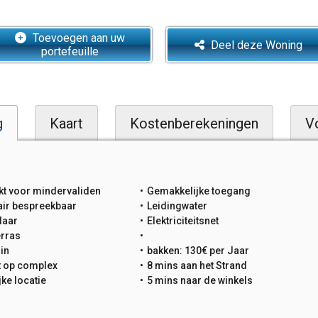
Toevoegen aan uw
Deel deze Woning
portefeuille
g
Kaart
Kostenberekeningen
V
kt voor mindervaliden
Gemakkelijke toegang
air bespreekbaar
Leidingwater
laar
Elektriciteitsnet
erras
uin
bakken: 130€ per Jaar
t op complex
8 mins aan het Strand
jke locatie
5 mins naar de winkels