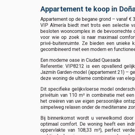
Appartement te koop in Doña
Appartement op de begane grond – vanaf € 
VIP Almería biedt met trots een selectie va
besloten wooncomplex in de bevoorrechte 
voor wie op zoek is naar maximaal comfort
privé-buitenruimte. Ze bieden een unieke k
gecombineerd met een modern en functionee
Een moderne oase in Ciudad Quesada
Referentie: VIP8212 is een opvallend gelij
Jazmín Garden-model (appartement 21) – gele
deze woning de ultieme combinatie van eleg
Dit specifieke gelijkvloerse model ondersche
privétuin van 110 m² in combinatie met een
het creëren van uw eigen persoonlijke ontsp
simpelweg relaxen onder de mediterrane zon
Bij binnenkomst wordt u verwelkomd door ee
optimaal comfort. De woning heeft een in
oppervlakte van 108,33 m²), perfect verd