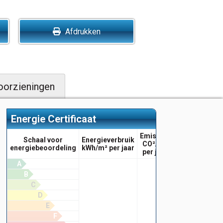
Afdrukken
oorzieningen
Energie Certificaat
Emissies
Schaal voor
Energieverbruik
CO²/m²
energiebeoordeling
kWh/m² per jaar
per jaar
A
B
C
D
E
F