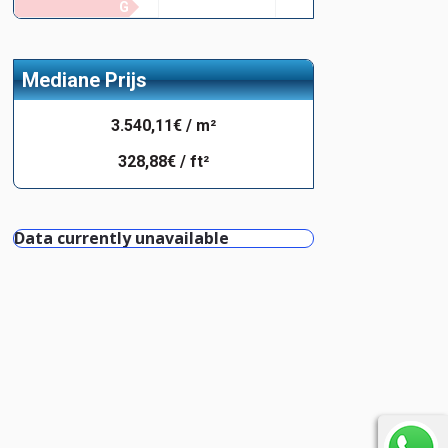
G
Mediane Prijs
3.540,11€ / m²
328,88€ / ft²
Data currently unavailable