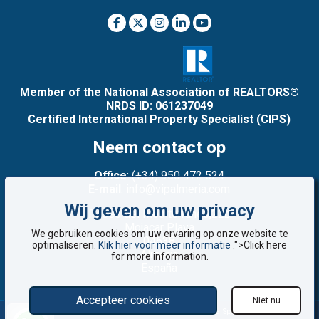
Member of the National Association of REALTORS®
NRDS ID: 061237049
Certified International Property Specialist (CIPS)
Neem contact op
Office
: (+34) 950 472 524
E-mail
: info@vipalmeria.com
Wij geven om uw privacy
Paseo del Mediterráneo,22b
Mojacar Playa
We gebruiken cookies om uw ervaring op onze website te
04638
optimaliseren.
Klik hier voor meer informatie
.">Click here
Almería
for more information.
España
Accepteer cookies
Niet nu
©2008 - 2026 VIP Almería: Woningen te koop in Mojácar, Almería, Spanje