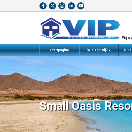
Wij we
Startpagina
Wie zijn wij?
Huiz
Small Oasis Reso