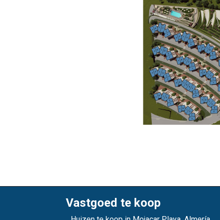
Vastgoed te koop
Huizen te koop in Mojacar Playa, Almería