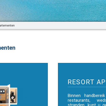
partementen
menten
RESORT A
Binnen handberei
restaurants, wed
stranden, kunt u 