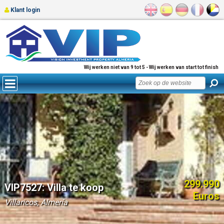
Klant login
Wij werken niet van 9 tot 5 - Wij werken van start tot finish
299.990
VIP7527: Villa te koop
Euros
Villaricos, Almería