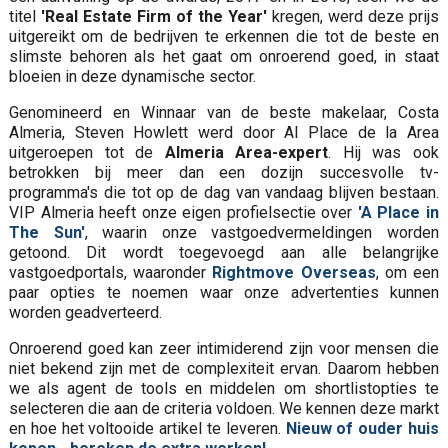
titel
'Real Estate Firm of the Year'
kregen, werd deze prijs
uitgereikt om de bedrijven te erkennen die tot de beste en
slimste behoren als het gaat om onroerend goed, in staat
bloeien in deze dynamische sector.
Genomineerd en Winnaar van de beste makelaar, Costa
Almeria, Steven Howlett werd door Al Place de la Area
uitgeroepen tot de
Almeria Area-expert
. Hij was ook
betrokken bij meer dan een dozijn succesvolle tv-
programma's die tot op de dag van vandaag blijven bestaan.
VIP Almeria heeft onze eigen profielsectie over
'A Place in
The Sun'
, waarin onze vastgoedvermeldingen worden
getoond. Dit wordt toegevoegd aan alle belangrijke
vastgoedportals, waaronder
Rightmove Overseas
, om een
paar opties te noemen waar onze advertenties kunnen
worden geadverteerd.
Onroerend goed kan zeer intimiderend zijn voor mensen die
niet bekend zijn met de complexiteit ervan. Daarom hebben
we als agent de tools en middelen om shortlistopties te
selecteren die aan de criteria voldoen. We kennen deze markt
en hoe het voltooide artikel te leveren.
Nieuw of ouder huis