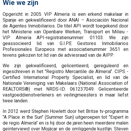
Wie we zijn
Opgericht in 2005. VIP Almeria is een erkend makelaar in
Spanje en gekwalificeerd door ANAI – Asociación Nacional
de Agentes Inmobiliarios. De titel API wordt toegekend door
het Ministerie van Openbare Werken, Transport en Milieu -
VIP Almeria API-registratienummer: 01103. We zijn
geassocieerd lid van G.I.P.E Gestores Inmobiliarios
Profesionales Europeos met associatienummer 3651 en
tevens gekozen tot lid van de adviesraad van de AIPP.
We zijn gekwalificeerd, gelicentieerd, gereguleerd en
ingeschreven in het "Registro Mercantile de Almeria". CIPS -
Certified International Property Specialist, en lid van de
Nationale Vereniging van Makelaars (National Association of
REALTORS®) met NRDS-ID: 061237049. Gelicentieerde
vastgoeddienstverleners en veilingmeesters in maar liefst
twee landen.
In 2012 werd Stephen Howlett door het Britse tv-programma
"A Place in the Sun" (Summer Sun) uitgeroepen tot "Expert in
de regio Almería" en is hij door de jaren heen meerdere malen
geïnterviewd over Mojácar en de omliggende kustlijn. Steven