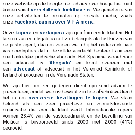
onze website op de hoogte met advies over hoe je hier kunt
komen vanaf
verschillende luchthavens
. We genieten ervan
onze activiteiten te promoten op sociale media, zoals
onze
Facebook-pagina over VIP Almeria
.
Onze
kopers
en
verkopers
zijn geïnformeerde klanten. Het
kiezen van een legale is net zo belangrijk als het kiezen van
de juiste agent, daarom vragen we u bij het onderzoek naar
vastgoedopties dat u dezelfde aandacht besteedt aan een
onafhankelijke juridische abogado. Het Spaanse woord voor
een advocaat is
'Abogado
'
en komt overeen met
een
advocaat
of advocaat in het Verenigd Koninkrijk of
Ierland of procureur in de Verenigde Staten.
We zijn hier om een gedegen, direct sprekend advies te
presenteren, omdat we ons bewust zijn hoe afschrikwekkend
het is om
overzeese bezittingen te kopen
. We staan
bekend als een zeer proactieve en vooruitstrevende
organisatie die voor de klant werkt. Internationale kopers
vormen 23,4% van de vastgoedmarkt en de bevolking van
Mojácar is bijvoorbeeld sinds 2000 met 2.000 (41%)
gegroeid.