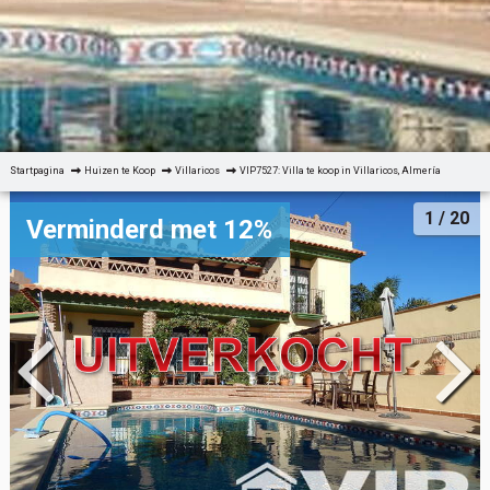
Startpagina
Huizen te Koop
Villaricos
VIP7527: Villa te koop in Villaricos, Almería
1
/ 20
Verminderd met 12%