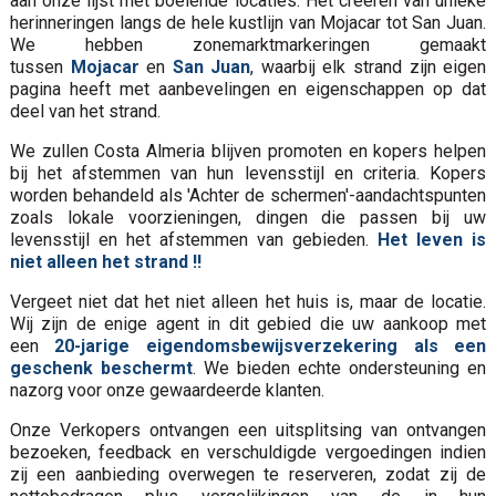
aan onze lijst met boeiende locaties. Het creëren van unieke
herinneringen langs de hele kustlijn van Mojacar tot San Juan.
We hebben zonemarktmarkeringen gemaakt
tussen
Mojacar
en
San Juan
, waarbij elk strand zijn eigen
pagina heeft met aanbevelingen en eigenschappen op dat
deel van het strand.
We zullen Costa Almeria blijven promoten en kopers helpen
bij het afstemmen van hun levensstijl en criteria. Kopers
worden behandeld als 'Achter de schermen'-aandachtspunten
zoals lokale voorzieningen, dingen die passen bij uw
levensstijl en het afstemmen van gebieden.
Het leven is
niet alleen het strand !!
Vergeet niet dat het niet alleen het huis is, maar de locatie.
Wij zijn de enige agent in dit gebied die uw aankoop met
een
20-jarige eigendomsbewijsverzekering als een
geschenk beschermt
. We bieden echte ondersteuning en
nazorg voor onze gewaardeerde klanten.
Onze Verkopers ontvangen een uitsplitsing van ontvangen
bezoeken, feedback en verschuldigde vergoedingen indien
zij een aanbieding overwegen te reserveren, zodat zij de