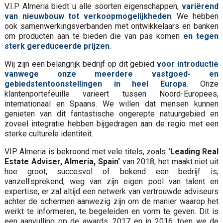
V.I.P Almeria biedt u alle soorten eigenschappen,
variërend
van nieuwbouw tot verkoopmogelijkheden
. We hebben
ook samenwerkingsverbanden met ontwikkelaars en banken
om producten aan te bieden die van pas komen
en tegen
sterk gereduceerde prijzen
.
Wij zijn een belangrijk bedrijf op dit gebied
voor introductie
vanwege onze meerdere vastgoed- en
gebiedstentoonstellingen in heel Europa
. Onze
klantenportefeuille varieert tussen Noord-Europees,
internationaal en Spaans. We willen dat mensen kunnen
genieten van dit fantastische ongerepte natuurgebied en
zoveel integratie hebben bijgedragen aan de regio met een
sterke culturele identiteit.
VIP Almeria is bekroond met vele titels, zoals
'Leading Real
Estate Adviser, Almeria, Spain'
van 2018, het maakt niet uit
hoe groot, succesvol of bekend een bedrijf is,
vanzelfsprekend, weg van zijn eigen pool van talent en
expertise, er zal altijd een netwerk van vertrouwde adviseurs
achter de schermen aanwezig zijn om de manier waarop het
werkt te informeren, te begeleiden en vorm te geven. Dit is
een aanvulling op de awards, 2017 en in 2016, toen we de