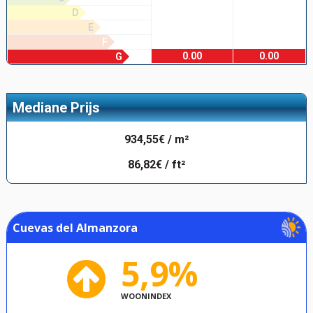
D
E
F
0.00
0.00
G
Mediane Prijs
934,55€ / m²
86,82€ / ft²
Cuevas del Almanzora
5,9%
WOONINDEX