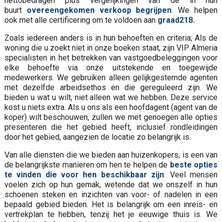
nettobedragen plus vergelijkingen van de in hun
buurt
overeengekomen verkoop begrijpen
. We helpen
ook met alle certificering om te voldoen aan
graad218.
Zoals iedereen anders is in hun behoeften en criteria; Als de
woning die u zoekt niet in onze boeken staat, zijn VIP Almeria
specialisten in het betrekken van vastgoedbeleggingen voor
elke behoefte via onze uitstekende en toegewijde
medewerkers. We gebruiken alleen gelijkgestemde agenten
met dezelfde arbeidsethos en die gereguleerd zijn. We
bieden u wat u wilt, niet alleen wat we hebben. Deze service
kost u niets extra. Als u ons als een hoofdagent (agent van de
koper) wilt beschouwen, zullen we met genoegen alle opties
presenteren die het gebied heeft, inclusief rondleidingen
door het gebied, aangezien de locatie zo belangrijk is.
Van alle diensten die we bieden aan huizenkopers, is een van
de belangrijkste manieren om hen te helpen de
beste opties
te vinden die voor hen beschikbaar zijn
. Veel mensen
voelen zich op hun gemak, wetende dat we onszelf in hun
schoenen steken en inzichten van voor- of nadelen in een
bepaald gebied bieden. Het is belangrijk om een inreis- en
vertrekplan te hebben, tenzij het je eeuwige thuis is. We